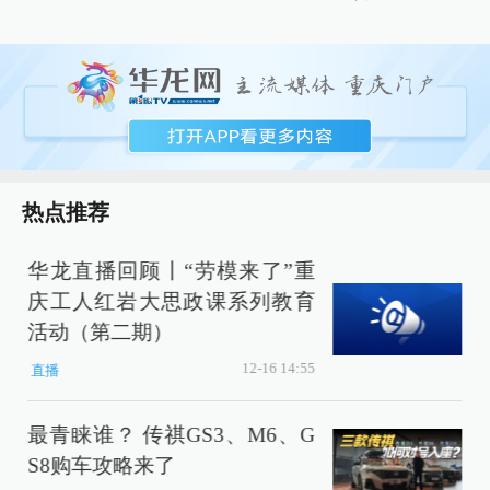
热点推荐
小
华龙直播回顾丨“劳模来了”重
庆工人红岩大思政课系列教育
活动（第二期）
12-16 14:55
直播
最青睐谁？ 传祺GS3、M6、G
S8购车攻略来了