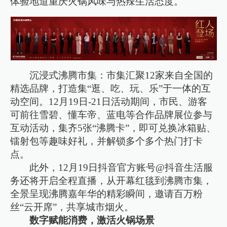
体验地道重庆火锅风味与热辣生活态度。
沉浸式沸腾市集：市集汇聚12家来自全国的
精选品牌，打造集“逛、吃、玩、乐”于一体的互
动空间。12月19日-21日活动期间，市民、游客
可前往雪碧、懂车帝、蓝电等合作品牌展位参与
互动活动，集齐5张“沸腾卡”，即可兑换冰箱贴、
镭射包等趣味好礼，并解锁多个多个热门打卡
点。
此外，12月19日抖音官方账号@抖音生活服
务还将开启全程直播，从开幕红毯到沸腾市集，
全景呈现沸腾嘉年华的精彩瞬间，邀请百万粉
丝“云开席”，共享城市烟火。
数字赋能消费，激活火锅场景