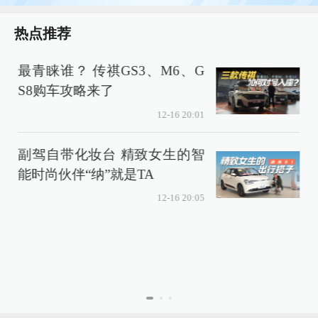
热点推荐
最青睐谁？ 传祺GS3、M6、G
S8购车攻略来了
12-16 20:01
副驾自带化妆台 精致女生的智
能时尚伙伴“纳”就是TA
12-16 20:05