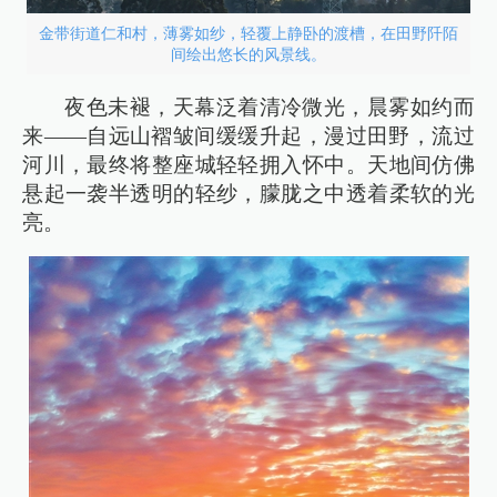
金带街道仁和村，薄雾如纱，轻覆上静卧的渡槽，在田野阡陌
间绘出悠长的风景线。
夜色未褪，天幕泛着清冷微光，晨雾如约而
来——自远山褶皱间缓缓升起，漫过田野，流过
河川，最终将整座城轻轻拥入怀中。天地间仿佛
悬起一袭半透明的轻纱，朦胧之中透着柔软的光
亮。