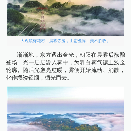
大观镇梅花村，晨雾弥漫，山峦叠障，美不胜收。
渐渐地，东方透出金光，朝阳在晨雾后酝酿
登场。光一层层渗入雾中，为乳白雾气镶上浅金
轮廓。随后光愈亮愈暖，雾便开始流动、消散，
化作缕缕轻烟，循光而去。