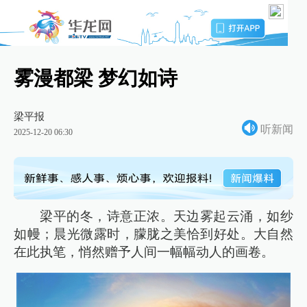
雾漫都梁 梦幻如诗
梁平报
听新闻
2025-12-20 06:30
梁平的冬，诗意正浓。天边雾起云涌，如纱
如幔；晨光微露时，朦胧之美恰到好处。大自然
在此执笔，悄然赠予人间一幅幅动人的画卷。