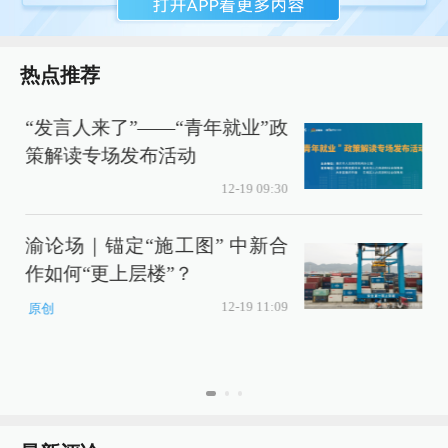
热点推荐
“发言人来了”——“青年就业”政
策解读专场发布活动
0
12-19 09:30
渝论场｜锚定“施工图” 中新合
作如何“更上层楼”？
12-19 11:09
原创