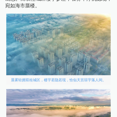
宛如海市蜃楼。
晨雾轻拥双桂城区，楼宇若隐若现，恰似天宫琼宇落人间。