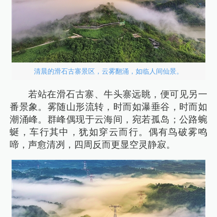
清晨的滑石古寨景区，云雾翻涌，如临人间仙景。
若站在滑石古寨、牛头寨远眺，便可见另一
番景象。雾随山形流转，时而如瀑垂谷，时而如
潮涌峰。群峰偶现于云海间，宛若孤岛；公路蜿
蜒，车行其中，犹如穿云而行。偶有鸟破雾鸣
啼，声愈清冽，四周反而更显空灵静寂。