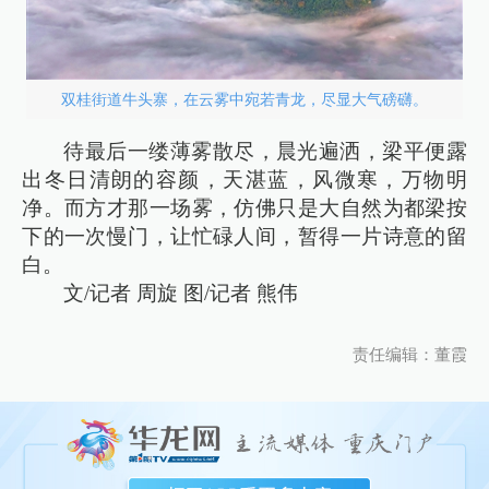
双桂街道牛头寨，在云雾中宛若青龙，尽显大气磅礴。
待最后一缕薄雾散尽，晨光遍洒，梁平便露
出冬日清朗的容颜，天湛蓝，风微寒，万物明
净。而方才那一场雾，仿佛只是大自然为都梁按
下的一次慢门，让忙碌人间，暂得一片诗意的留
白。
文/记者 周旋 图/记者 熊伟
责任编辑：董霞