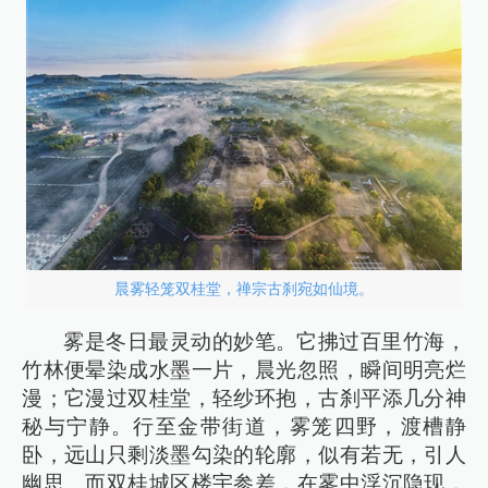
晨雾轻笼双桂堂，禅宗古刹宛如仙境。
雾是冬日最灵动的妙笔。它拂过百里竹海，
竹林便晕染成水墨一片，晨光忽照，瞬间明亮烂
漫；它漫过双桂堂，轻纱环抱，古刹平添几分神
秘与宁静。行至金带街道，雾笼四野，渡槽静
卧，远山只剩淡墨勾染的轮廓，似有若无，引人
幽思。而双桂城区楼宇参差，在雾中浮沉隐现，