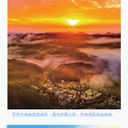
百里竹海旅游度假区，霞光穿透云层，竹海绵延美如画卷。