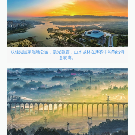
双桂湖国家湿地公园，晨光微露，山水城林在薄雾中勾勒出诗
意轮廓。