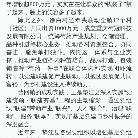
年增收超800万元，实实在在让群众的“钱袋子”鼓
了起来，脸上的笑容多了起来。
除此之外，徐白村还牵头联动全镇12个村
（社区）共同出资1000万元，成立重庆芍冠科技
发展有限公司，统筹芍药产业规划、仓储管理、
品种引进等核心业务，推动各村资源整合、协同
奋进，避免单打独斗。依托这一体系与企业支
撑，推动产业链条内种苗培育、品牌打造、包装
销售等“芍药一件事”在联合体内部实现闭环流
转，以党建联建促产业联动、以抱团发展促共同
富裕，为乡村建设注入持续动力。
曹回镇的成功实践，正是垫江县深入实施“党
建统领・联建夯基”工程的生动缩影。通过党组
织“联建”带动产业“联兴”、人才“联育”、治理“联
动”、服务“联享”，实现了基层党建与乡村振兴的
深度融合。
近年来，垫江县各级党组织以增强基层党组