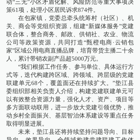
动“三无”小区矛盾化解、风险防范等重大事项决
策61项，处理小区居民诉求874件。
在包家镇，党委总牵头统筹村（社区）、机
关、商会等党组织资源，组建“新媒体服务”党建
联合体，整合商务、邮政、供销社、农业、物流
公司等政策资源，共同打造“甄橙电商·云销包
家”区域公用电商直播品牌，培育带货主播二十余
人，累计带销农副产品超5000万元。
“我们根据工作任务、参与单位、具体运行方
式等，迭代构建跨区域、跨领域、跨层级的党建
联建单元68个，覆盖面还在持续扩大。”垫江县
委组织部相关负责人介绍，构建党建联建单元可
以有效整合资源力量，强化人才、资产、项目等
多方面联动联用，进一步放大党建引领优势，推
动乡村全面振兴、基层智治体系建设等重点任务
取得明显进展。
未来，垫江县还将持续坚持问题导向、目标
导向、效果导向，全领域构建党建联建工作体