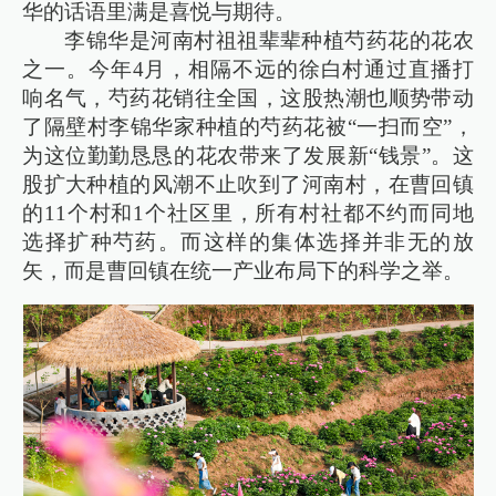
华的话语里满是喜悦与期待。
李锦华是河南村祖祖辈辈种植芍药花的花农
之一。今年4月，相隔不远的徐白村通过直播打
响名气，芍药花销往全国，这股热潮也顺势带动
了隔壁村李锦华家种植的芍药花被“一扫而空”，
为这位勤勤恳恳的花农带来了发展新“钱景”。这
股扩大种植的风潮不止吹到了河南村，在曹回镇
的11个村和1个社区里，所有村社都不约而同地
选择扩种芍药。而这样的集体选择并非无的放
矢，而是曹回镇在统一产业布局下的科学之举。