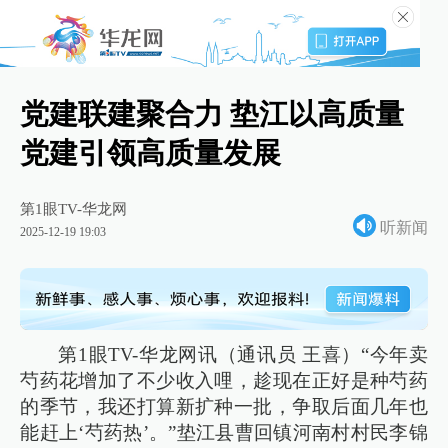
党建联建聚合力 垫江以高质量
党建引领高质量发展
第1眼TV-华龙网
听新闻
2025-12-19 19:03
第1眼TV-华龙网讯（通讯员 王喜）“今年卖
芍药花增加了不少收入哩，趁现在正好是种芍药
的季节，我还打算新扩种一批，争取后面几年也
能赶上‘芍药热’。”垫江县曹回镇河南村村民李锦