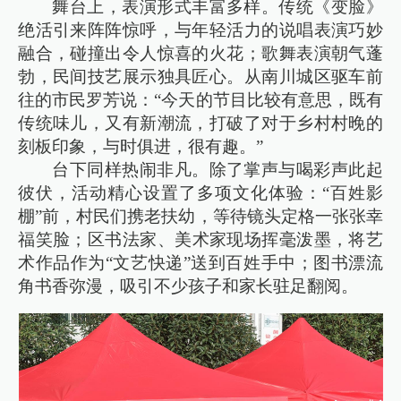
舞台上，表演形式丰富多样。传统《变脸》
绝活引来阵阵惊呼，与年轻活力的说唱表演巧妙
融合，碰撞出令人惊喜的火花；歌舞表演朝气蓬
勃，民间技艺展示独具匠心。从南川城区驱车前
往的市民罗芳说：“今天的节目比较有意思，既有
传统味儿，又有新潮流，打破了对于乡村村晚的
刻板印象，与时俱进，很有趣。”
台下同样热闹非凡。除了掌声与喝彩声此起
彼伏，活动精心设置了多项文化体验：“百姓影
棚”前，村民们携老扶幼，等待镜头定格一张张幸
福笑脸；区书法家、美术家现场挥毫泼墨，将艺
术作品作为“文艺快递”送到百姓手中；图书漂流
角书香弥漫，吸引不少孩子和家长驻足翻阅。