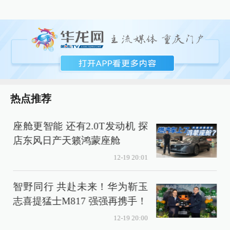
热点推荐
座舱更智能 还有2.0T发动机 探
店东风日产天籁鸿蒙座舱
12-19 20:01
智野同行 共赴未来！华为靳玉
志喜提猛士M817 强强再携手！
12-19 20:00