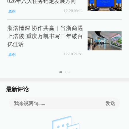
026年八大任务锚定发展方向
12-20 09:11
原创
浙涪情深 协作共赢｜当浙商遇
上涪陵 重庆万凯书写三年破百
亿佳话
案
12-19 21:51
原创
最新评论
我来说两句......
发送