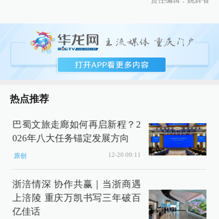
责任编辑：姚辉省
热点推荐
巴蜀文旅走廊如何再启新程？2
026年八大任务锚定发展方向
12-20 09:11
原创
浙涪情深 协作共赢｜当浙商遇
上涪陵 重庆万凯书写三年破百
亿佳话
案