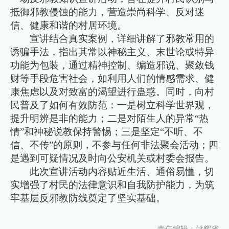
抵御邪教侵蚀的能力，营造崇尚科学、反对迷
信、健康和谐的村居环境。
宣讲结合真实案例，详细讲解了邪教常用的
诱骗手法，指出其常以神秘主义、末世论或特异
功能为包装，通过精神控制、编造邪说、聚敛钱
财等手段危害社会，如利用人们的情感需求、健
康焦虑以及对致富的渴望进行蛊惑。同时，向村
民普及了如何有效防范：一是树立科学世界观，
提升明辨是非的能力；二是对陌生人的异常“热
情”和神秘说教保持警惕；三是坚定“不听、不
信、不传”的原则，不参与任何非法聚会活动；四
是遇到可疑情况及时向公安机关或村委会报告。
此次宣讲活动内容贴近生活、通俗易懂，切
实增强了村民的法律意识和自我防护能力，为筑
牢基层反邪教防线奠定了坚实基础。