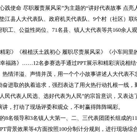
初心践使命 尽职履责展风采”为主题的“讲好代表故事 点亮
垫江县人大代表队、政府机关代表队、9个村（社区）联
职工、公益性岗位、71名县、镇人大代表等共160余人
造精彩》《根植沃土践初心 履职尽责展风采》《小车间里
幸福路》……12名参赛选手通过PPT展示和精彩演说相结
，热情洋溢、声情并茂，用一个个小故事讲述人大代表不
勤奋进取的执着追求，强烈表达了用火热行动扎根一线，
人民代表人民选、选好代表为人民”的宗旨意识，又表达
演讲，打动了现场评委和观众，不时赢得阵阵喝彩。
的8名领导和3名镇人大第一、二、三代表团团长组成的1
PT背景效果等4方面按照100分制计分规则，进行现场综