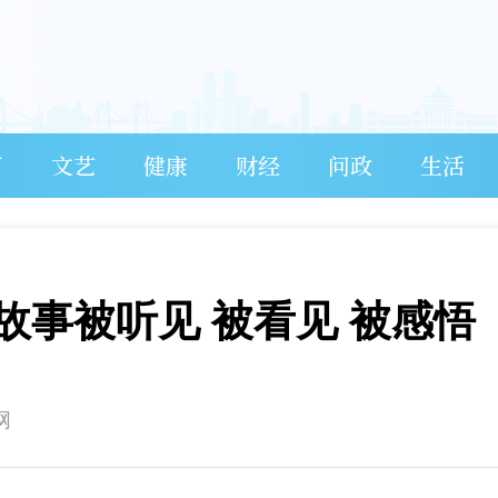
育
文艺
健康
财经
问政
生活
故事被听见 被看见 被感悟
网