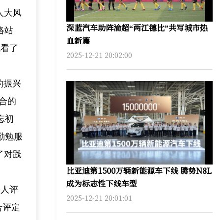
人大风
深蓝汽车助阵渝超“两江德比”共写城市热
络站
血新篇
观看了
2025-12-21 20:02:00
的振兴
合的
忘初
勤勉服
了对践
比亚迪第1500万辆新能源车下线 腾势N8L
成为标志性下线车型
1人评
2025-12-21 20:01:01
合评定