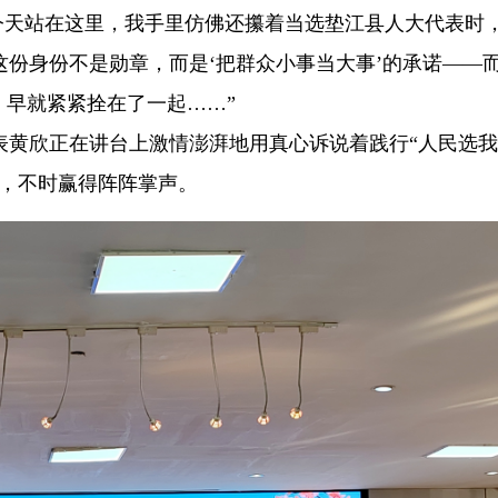
）“今天站在这里，我手里仿佛还攥着当选垫江县人大代表时
份身份不是勋章，而是‘把群众小事当大事’的承诺——
，早就紧紧拴在了一起……”
表黄欣正在讲台上激情澎湃地用真心诉说着践行“人民选
当，不时赢得阵阵掌声。