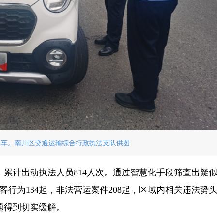
轮车。南川区交通运输综合行政执法支队供图
，累计出动执法人员814人次。通过智慧化手段筛查出疑
客行为134起，非法营运案件208起，区域内相关违法势
题得到切实缓解。