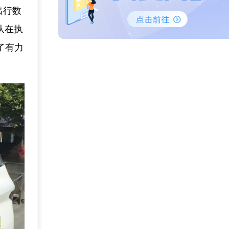
出行数
队在执
了有力