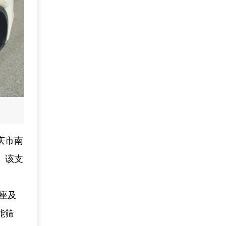
庆市南
。该支
座及
能筛