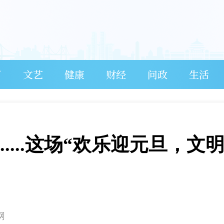
育
文艺
健康
财经
问政
生活
....这场“欢乐迎元旦，文
网