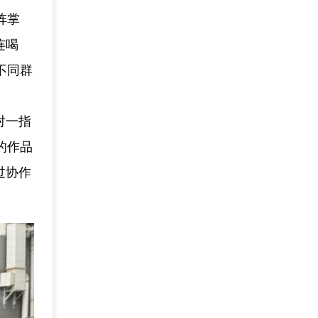
阵掌
连喝
不同群
对一指
的作品
过协作