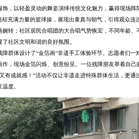
服饰，以轻盈灵动的舞姿演绎传统文化魅力，赢得现场阵
脱却充满力量的篮球操，展现出童真与朝气，引得观众连
扬婉转；社区居民合唱团的大合唱气势恢宏，不同年龄、
显了社区文明和谐的良好氛围。
残障群体设计了“金箔画”非遗手工体验环节。志愿者们一
画作，现场金箔闪烁、创意纷呈。一位残障朋友举着自己
又有成就感！”活动不仅让非遗走进特殊群体生活，更通
区温度。