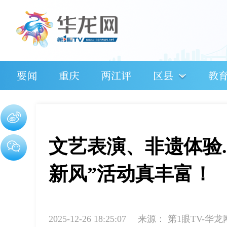
要闻
重庆
两江评
区县
教
文艺表演、非遗体验..
新风”活动真丰富！
2025-12-26 18:25:07
来源：
第1眼TV-华龙