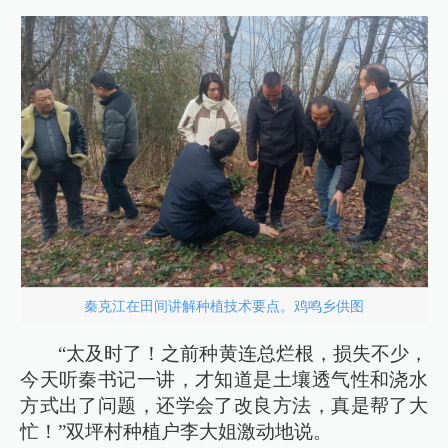
秦克江在田间讲解种植技术要点。鸡鸣乡供图
“太及时了！之前种黄连总烂根，损失不少，
今天听秦书记一讲，才知道是土壤透气性和浇水
方式出了问题，还学会了改良方法，真是帮了大
忙！”双坪村种植户李大姐激动地说。