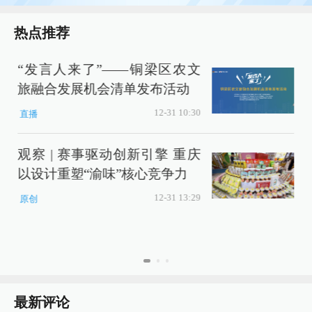
热点推荐
“发言人来了”——铜梁区农文
旅融合发展机会清单发布活动
12-31 10:30
直播
1
观察 | 赛事驱动创新引擎 重庆
以设计重塑“渝味”核心竞争力
12-31 13:29
原创
最新评论