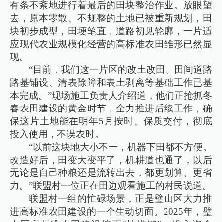
有条不紊地进行着最后的田块整治作业。放眼望
去，原本零散、不规整的土地已被重新规划，田
块初步成型，田埂笔直，道路初见轮廓，一片适
应现代农业规模化经营的高标准农田雏形已然显
现。
“目前，我们这一片区的改土改田、田间道路
路基铺设、清表除障和表土剥离等基础工作已基
本完成。”现场施工负责人介绍道，他们正抢抓冬
春农田建设的黄金时节，全力推进后续工作，确
保这片土地能在明年5月按时、保质交付，彻底
投入使用，不误农时。
“以前这块地大小不一，机器下田都不方便。
改造好后，田变大变平了，机耕道也通了，以后
无论是自己种粮还是流转出去，都更划算、更省
力。”联盟村一位正在田边观看施工的村民说道。
联盟村一组的忙碌场景，正是璧山区大力推
进高标准农田建设的一个生动切面。2025年，璧