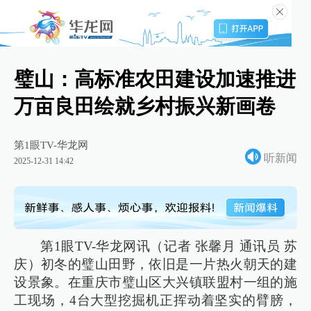
璧山：高标准农田建设加速推进
万亩良田绘就乡村振兴新画卷
第1眼TV-华龙网
听新闻
2025-12-31 14:42
第1眼TV-华龙网讯（记者 张馨月 通讯员 苏
庆）初冬的璧山田野，依旧是一片热火朝天的建
设景象。在重庆市璧山区大兴镇联盟村一组的施
工现场，4台大型挖掘机正挥动着坚实的臂膀，