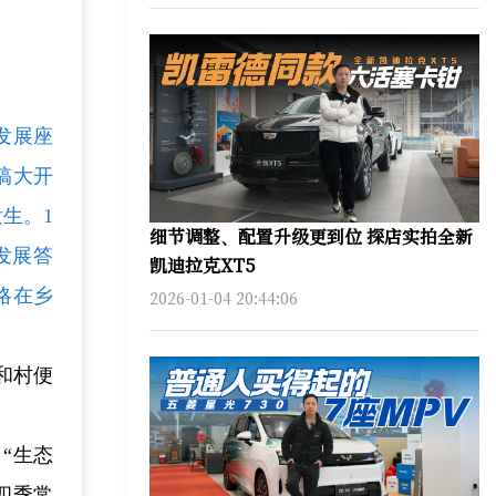
发展座
搞大开
生。1
细节调整、配置升级更到位 探店实拍全新
发展答
凯迪拉克XT5
略在乡
2026-01-04 20:44:06
和村便
“生态
四季常