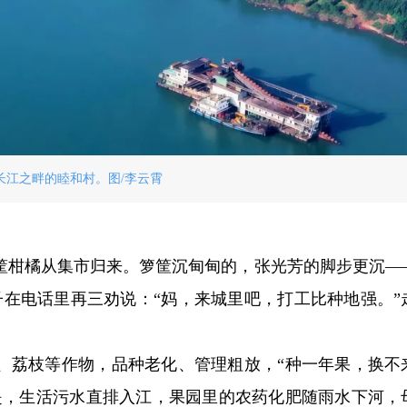
长江之畔的睦和村。图/李云霄
两筐柑橘从集市归来。箩筐沉甸甸的，张光芳的脚步更沉—
子在电话里再三劝说：“妈，来城里吧，打工比种地强。”
、荔枝等作物，品种老化、管理粗放，“种一年果，换不
是，生活污水直排入江，果园里的农药化肥随雨水下河，