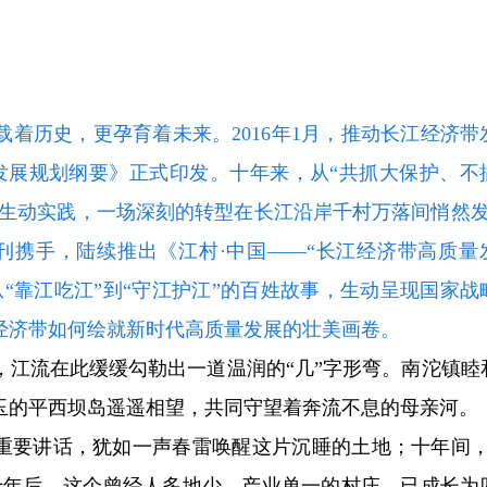
着历史，更孕育着未来。2016年1月，推动长江经济带
发展规划纲要》正式印发。十年来，从“共抓大保护、不
的生动实践，一场深刻的转型在长江沿岸千村万落间悄然发
党刊携手，陆续推出《江村·中国——“长江经济带高质量
“靠江吃江”到“守江护江”的百姓故事，生动呈现国家战
经济带如何绘就新时代高质量发展的壮美画卷。
，江流在此缓缓勾勒出一道温润的“几”字形弯。南沱镇睦
玉的平西坝岛遥遥相望，共同守望着奔流不息的母亲河。
的重要讲话，犹如一声春雷唤醒这片沉睡的土地；十年间，
十年后，这个曾经人多地少、产业单一的村庄，已成长为