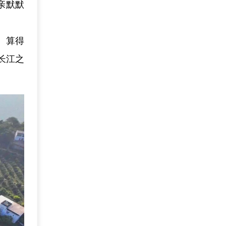
亲默默
、算得
长江之