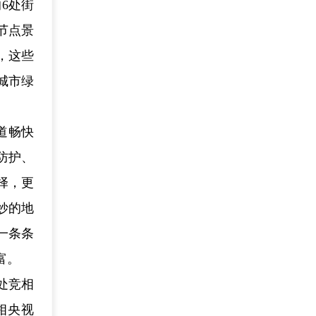
6处街
节点景
，这些
城市绿
道畅快
防护、
择，更
妙的地
一条条
富。
处竞相
相央视