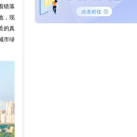
着错落
地，现
质的真
城市绿