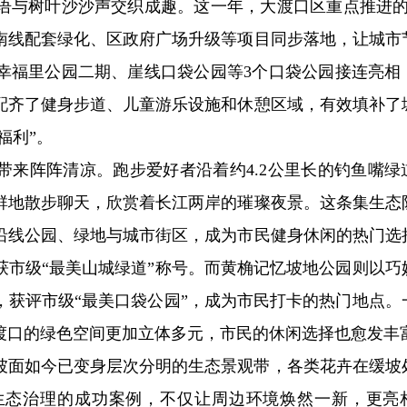
语与树叶沙沙声交织成趣。这一年，大渡口区重点推进的
南线配套绿化、区政府广场升级等项目同步落地，让城市
幸福里公园二期、崖线口袋公园等3个口袋公园接连亮相
配齐了健身步道、儿童游乐设施和休憩区域，有效填补了
福利”。
带来阵阵清凉。跑步爱好者沿着约4.2公里长的钓鱼嘴绿
群地散步聊天，欣赏着长江两岸的璀璨夜景。这条集生态
沿线公园、绿地与城市街区，成为市民健身休闲的热门选
获市级“最美山城绿道”称号。而黄桷记忆坡地公园则以巧
，获评市级“最美口袋公园”，成为市民打卡的热门地点。
渡口的绿色空间更加立体多元，市民的休闲选择也愈发丰
坡面如今已变身层次分明的生态景观带，各类花卉在缓坡
生态治理的成功案例，不仅让周边环境焕然一新，更亮