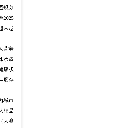
园规划
025
越来越
人背着
株承载
健康状
年度存
为城市
从精品
（大渡