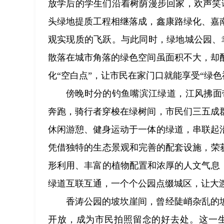
放学后的学生们沿着树荫漫步回家，欢声笑
头绿地提质工程相继落成，鑫康路绿化、嘉
观实现质的飞跃。与此同时，绿地城公园、
散落在城市角落的绿色空间虽面积不大，却
化“空白点”，让市民在家门口就能享受“绿色
傍晚时分的钓鱼嘴滨江绿道，江风拂面
奔跑，骑行者穿梭在绿树间，市民们三五成
休闲游憩、健身运动于一体的绿道，串联起
凭借独特的生态景观和完善的配套设施，荣
形利用、丰富的植物配置和浓厚的人文气息
绿道互联互通，一个个公园点缀城区，让大
香涛公园的坡坎崖间，曾经陡峭杂乱的
开放，成为市民拍照留念的好去处。这一