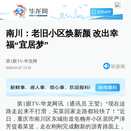
南川：老旧小区焕新颜 改出幸
福“宜居梦”
第1眼TV-华龙网
听新闻
2026-01-07 15:10
第1眼TV-华龙网讯（通讯员 王莹）“现在这
路走起来不打滑，买菜回家走路都轻快了！”近
日，重庆市南川区东城街道皂桷井小区居民严泽
芳提着菜篮，走在刚刚完成翻新的沥青路面上，