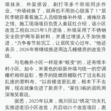
墙抹灰、外架搭设、剔打等多个班组同步作
业。“外墙砖换了，就再也不用担心脱落了！”居
民李晓容看着施工人员细致修补外墙，难掩欣喜
之情。施工现场项目负责人秦廷红介绍，该小区
改造工程自2025年5月进场，外墙采用了不锈钢
安全防护网等新材料，并通过增派人手加快推
进，“力争春节前完工，让居民安心过年。”他还
表示，2026年将继续推进周边几幢楼房的改造升
级。
与皂桷井小区一样迎来“蜕变”的，还有维丰
村小区。如今，米黄色的崭新外墙与统一的空调
栅栏相得益彰，整齐的阻燃雨棚取代了过去私拉
乱接的塑料布。“以前楼道脏乱差，根本下不去
脚，现在就像住进了新房子。”家住3栋的居民周
深海笑着说。
据悉，2025年以来，南川区以“绣花”功夫扎
实推进老旧小区改造，共启动21个改造项目，惠