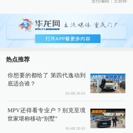
责任编辑：王婷婷
热点推荐
你想要的都给了 第四代逸动到
底适合谁？
01-08 20:01
MPV还得看专业户？别克至境
6
世家堪称移动“别墅”
01-08 20:01