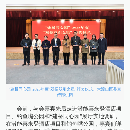
“建桥同心园”2025年度“双招双引之星”颁奖仪式。大渡口区委宣
传部供图
会前，与会嘉宾先后走进潜能喜来登酒店项
目、钓鱼嘴公园和“建桥同心园”展厅实地调研。
在潜能喜来登酒店项目和钓鱼嘴公园，嘉宾们详