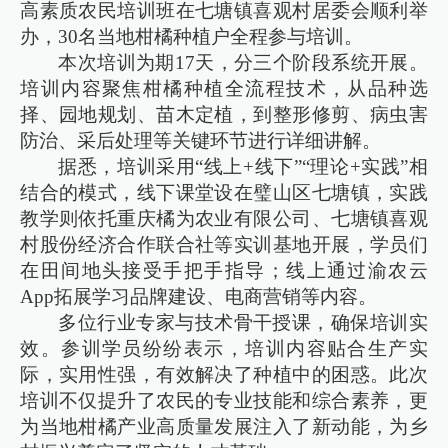
高素质农民培训班在七塘镇喜观村居委会顺利举
办，30名当地柑橘种植户全程参与培训。
本次培训为期17天，分三个阶段系统开展。
培训内容聚焦柑橘种植全流程技术，从品种选
择、园地规划、苗木定植，到整形修剪、病虫害
防治、采后处理等关键环节进行详细讲解。
据悉，培训采用“线上+线下”“理论+实践”相
结合的模式，线下课堂设在璧山区七塘镇，实践
教学则依托重庆橘为农业有限公司、七塘镇喜观
村股份经济合作联合社等实训基地开展，学员们
在田间地头接受手把手指导；线上通过渝农云
App拓展学习品牌建设、电商营销等内容。
多位行业专家与技术骨干授课，确保培训实
效。参训学员纷纷表示，培训内容贴合生产实
际，实用性强，有效解决了种植中的困惑。此次
培训不仅提升了农民的专业技能和综合素养，更
为当地柑橘产业高质量发展注入了新动能，为乡