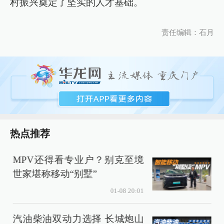
村振兴奠定了坚实的人才基础。
责任编辑：石月
热点推荐
MPV还得看专业户？别克至境
6
世家堪称移动“别墅”
01-08 20:01
汽油柴油双动力选择 长城炮山