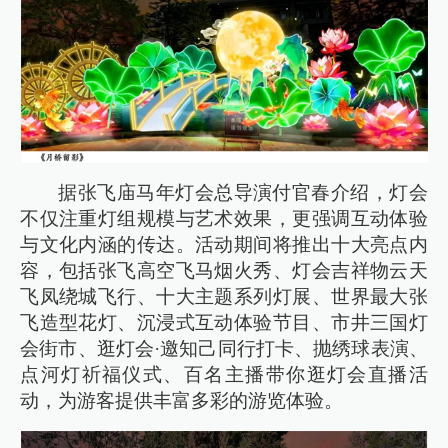
据张飞庙马年灯会总导演付官春介绍，灯会
不仅注重灯组规模与艺术效果，更强调互动体验
与文化内涵的传达。活动期间将推出十大亮点内
容，包括张飞高空飞马烟火秀、灯会吉祥物云天
飞凤绕城飞行、十大主题系列灯展、世界最大张
飞造型花灯、沉浸式互动体验节目、市井三国灯
会街市、逛灯会·邀知己同行打卡、抛绣球表演、
点河灯祈福仪式、百名主播带你逛灯会直播活
动，为游客提供丰富多彩的游览体验。