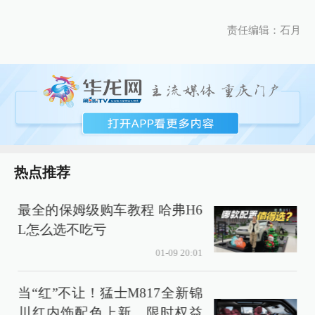
责任编辑：石月
热点推荐
最全的保姆级购车教程 哈弗H6
L怎么选不吃亏
01-09 20:01
当“红”不让！猛士M817全新锦
川红内饰配色上新，限时权益