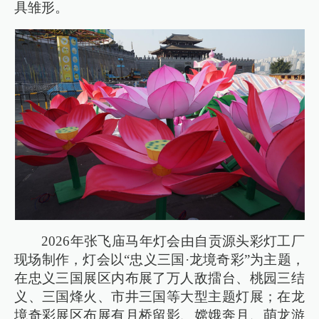
具雏形。
2026年张飞庙马年灯会由自贡源头彩灯工厂
现场制作，灯会以“忠义三国·龙境奇彩”为主题，
在忠义三国展区内布展了万人敌擂台、桃园三结
义、三国烽火、市井三国等大型主题灯展；在龙
境奇彩展区布展有月桥留影、嫦娥奔月、萌龙游