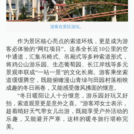
游客在景区游玩。
作为景区核心亮点的索道环线，更是成为游
客必体验的“网红项目”。这条全长近10公里的空
中通道，汇集吊椅式、吊厢式等多种索道形式，
将鸡公山游乐园、生态葡萄园、长江岸线等多元
景观串联成“一站一景”的文化长廊。游客乘坐索
道缓缓腾空，既能俯瞰漫山青绿与田园村落相映
成趣的冬日画卷，又能感受微风拂面的惬意。
“冬日暖阳让人十分惬意，游乐园好玩又好
拍，索道观景更是意外之喜。”游客邓女士表示，
趁着晴好天气带女儿出游，既能享受户外活动的
乐趣，又能避开严寒，这样的暖冬旅行堪称完
美。