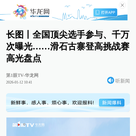
长图丨全国顶尖选手参与、千万
次曝光……滑石古寨登高挑战赛
高光盘点
第1眼TV-华龙网
听新闻
2026-01-12 10:41