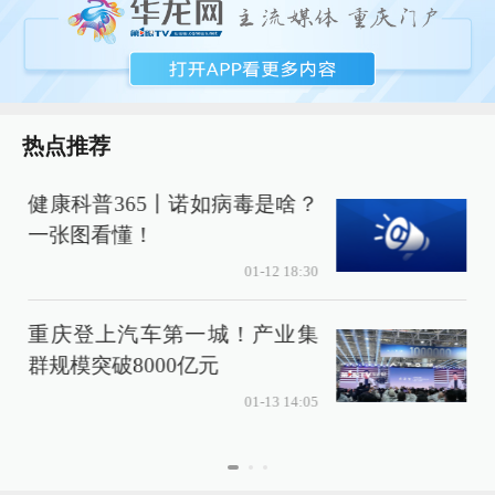
热点推荐
健康科普365丨诺如病毒是啥？
A
一张图看懂！
01-12 18:30
重庆登上汽车第一城！产业集
群规模突破8000亿元
01-13 14:05