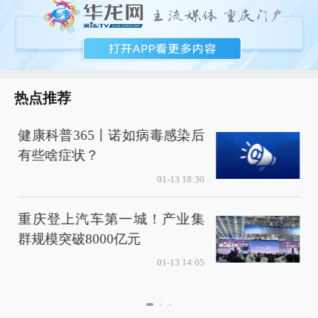
热点推荐
健康科普365丨诺如病毒感染后
A
有些啥症状？
6
录
01-13 18:30
重庆登上汽车第一城！产业集
群规模突破8000亿元
最
店
01-13 14:05