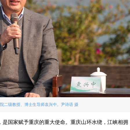
院二级教授、博士生导师袁兴中。尹诗语 摄
，是国家赋予重庆的重大使命。重庆山环水绕，江峡相拥