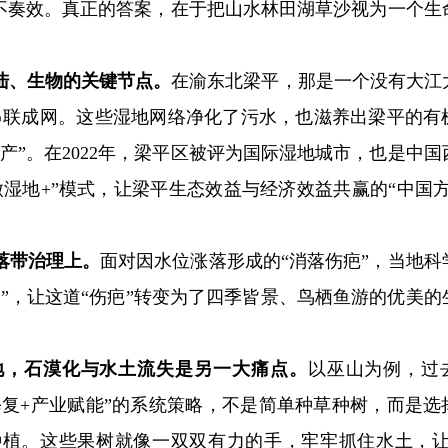
很不奏效。真正的答案，在于把山水林田湖草沙视为一个生
。
陆、生物的关键节点。
在渝东北梁平，那是一个没有大江
渠串联成网。这些湿地网络净化了污水，也滋养出梁平的有
产”。在2022年，梁平区被评为国际湿地城市，也是中国
湿地+”模式，让梁平生态效益与经济效益共赢的“中国方
落带治理上。
面对因水位涨落形成的“消落伤疤”，当地科
”，让这道“伤疤”转变为了四季皆景、鸟栖鱼游的优美的
地，石漠化与水土流失是另一大痛点。
以巫山为例，过
修复+产业赋能”的系统策略，不是简单种草种树，而是选
植。这些果树就像一双双有力的手，牢牢抓住水土，让