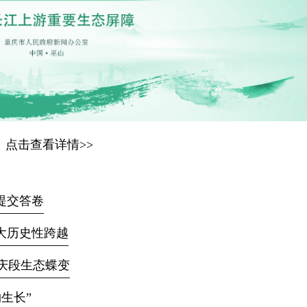
点击查看详情>>
提交答卷
大历史性跨越
庆段生态蝶变
生长”