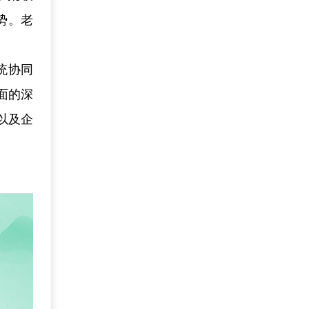
势。老
统协同
面的深
以及企