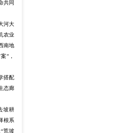
命共同
大河大
机农业
西南地
案”，
学搭配
生态廊
去坡耕
择根系
“荒坡