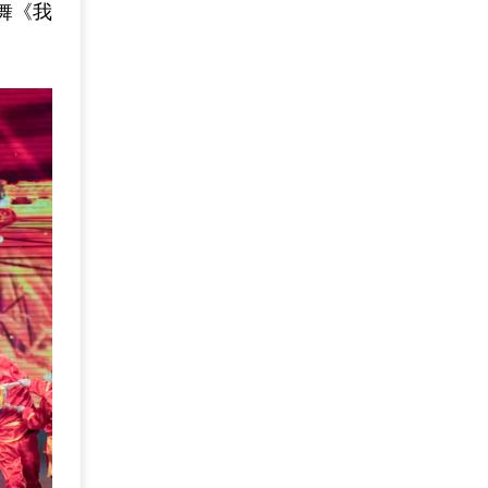
舞《我
。