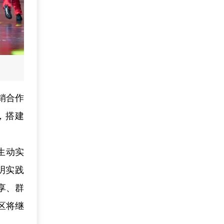
销合作
，搭建
生动实
明实践
享、群
区将继