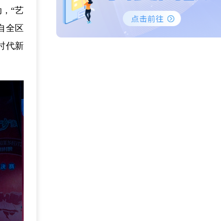
，“艺
自全区
时代新