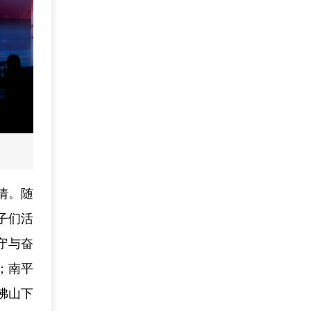
情。随
子们活
守与奋
；南平
佛山下