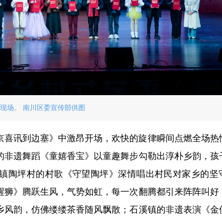
现场。 南川区委宣传部供图
京喜讯到边塞》中激昂开场，欢快的旋律瞬间点燃全场热
的非遗舞蹈《童嬉香宝》以童趣舞步勾勒出淳朴乡韵，孩
镇陶坪村的村歌《守望陶坪》深情唱出村民对家乡的坚
醒狮》腾跃生风，气势如虹，每一次翻腾都引来阵阵叫好
乡风韵，仿佛缕缕茶香随风飘散；石溪镇的非遗表演《金