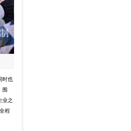
同时也
，围
企业之
全程