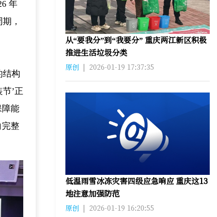
6 年
周期，
从“要我分”到“我要分” 重庆两江新区积极
推进生活垃圾分类
原创
|
2026-01-19 17:37:35
的结构
节’正
保障能
向完整
低温雨雪冰冻灾害四级应急响应 重庆这13
地注意加强防范
原创
|
2026-01-19 16:20:55