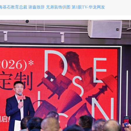
基石教育总裁 谢鑫致辞 兄弟装饰供图 第1眼TV-华龙网发