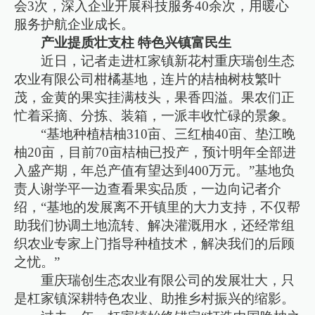
会3次，深入企业开展科技服务40余次，用暖心
服务护航企业成长。
产业提质壮支柱 特色兴镇富民生
近日，记者走进杠家镇新花村重庆瑞创生态
农业有限公司柑橘基地，连片的桔柚树枝繁叶
茂，金黄的果实挂满枝头，果香四溢。果农们正
忙着采摘、分拣、装箱，一派丰收忙碌的景象。
“基地种植桔柚310亩、三红柚40亩、垫江晚
柚20亩，目前70亩桔柚已投产，预计明年全部进
入盛产期，年总产值有望达到400万元。”基地负
责人谢学平一边查看果实品质，一边向记者介
绍，“基地的发展离不开镇里的大力支持，不仅帮
助我们协调土地流转、解决灌溉用水，还经常组
织农业专家上门指导种植技术，解决我们的后顾
之忧。”
重庆瑞创生态农业有限公司的发展壮大，只
是杠家镇深耕特色农业、助推乡村振兴的缩影。