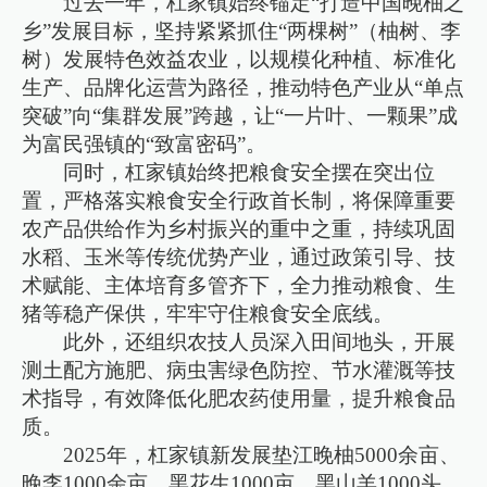
过去一年，杠家镇始终锚定“打造中国晚柚之
乡”发展目标，坚持紧紧抓住“两棵树”（柚树、李
树）发展特色效益农业，以规模化种植、标准化
生产、品牌化运营为路径，推动特色产业从“单点
突破”向“集群发展”跨越，让“一片叶、一颗果”成
为富民强镇的“致富密码”。
同时，杠家镇始终把粮食安全摆在突出位
置，严格落实粮食安全行政首长制，将保障重要
农产品供给作为乡村振兴的重中之重，持续巩固
水稻、玉米等传统优势产业，通过政策引导、技
术赋能、主体培育多管齐下，全力推动粮食、生
猪等稳产保供，牢牢守住粮食安全底线。
此外，还组织农技人员深入田间地头，开展
测土配方施肥、病虫害绿色防控、节水灌溉等技
术指导，有效降低化肥农药使用量，提升粮食品
质。
2025年，杠家镇新发展垫江晚柚5000余亩、
晚李1000余亩、黑花生1000亩、黑山羊1000头、