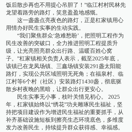
饭后散步再也不用提心吊胆了！”临江村村民林先
龙望着路旁的路灯，笑意盈盈地感慨。
这一盏盏点亮夜色的路灯，正是杠家镇用心
用情办好民生实事的生动实践。
“我们聚焦群众‘急难愁盼’，把照明工程作为
民生改善的突破口，全力推进照明工程提质升
级，让光亮照亮群众出行路、温暖百姓心窝
子。”杠家镇相关负责人表示，截至2025年底，
该镇已在龙凤场镇、三鑫场镇安装291盏太阳能
路灯，实现公共区域照明无死角；在福泉村、临
江村等6个村（社区）安装路灯1430盏，彻底驱
散乡村夜晚的黑暗，让群众出行更安心。
民生实事无小事，枝叶关情见初心。 2025
年，杠家镇始终以“绣花”功夫雕琢民生福祉，坚
持把项目建设作为增进民生福祉的重要抓手，从
补齐基础设施短板到擦亮生态环境底色，多维度
发力改善民生，持续提升群众获得感、幸福感。