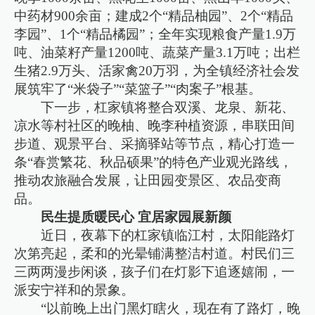
中药材900余亩；建成2个“精品柚园”、2个“精品
李园”、1个“精品橘园”；全年实现粮食产量1.9万
吨、油菜籽产量1200吨、蔬菜产量3.1万吨；出栏
生猪2.9万头、活家禽20万羽，为全镇经济社会发
展筑牢了“米袋子”“菜篮子”“肉案子”根基。
下一步，杠家镇将整合双溪、龙泉、新花、
凉水等村社区的晚柚、晚李种植资源，串联田间
步道、观景平台、采摘驿站等节点，精心打造一
条“春赏繁花、秋品硕果”的特色产业观光路线，
推动农旅融合发展，让田园变景区、农品变商
品。
民生提质暖民心 宜居家园展新颜
近日，夜幕下的杠家镇临江村，太阳能路灯
次第亮起，柔和的光晕铺满整洁村道。村民们三
三两两漫步闲谈，孩子们在灯影下追逐嬉闹，一
派安宁祥和的景象。
“以前晚上出门黑灯瞎火，现在有了路灯，晚