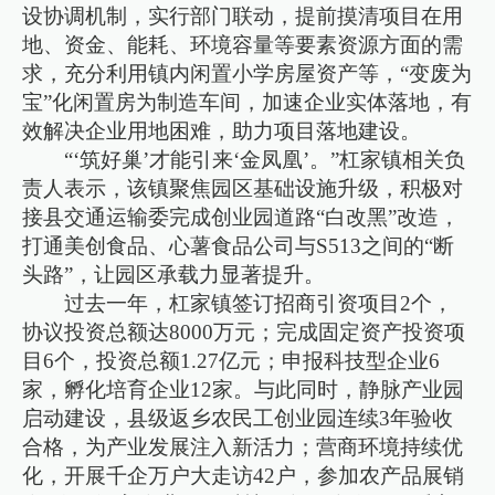
设协调机制，实行部门联动，提前摸清项目在用
地、资金、能耗、环境容量等要素资源方面的需
求，充分利用镇内闲置小学房屋资产等，“变废为
宝”化闲置房为制造车间，加速企业实体落地，有
效解决企业用地困难，助力项目落地建设。
“‘筑好巢’才能引来‘金凤凰’。”杠家镇相关负
责人表示，该镇聚焦园区基础设施升级，积极对
接县交通运输委完成创业园道路“白改黑”改造，
打通美创食品、心薯食品公司与S513之间的“断
头路”，让园区承载力显著提升。
过去一年，杠家镇签订招商引资项目2个，
协议投资总额达8000万元；完成固定资产投资项
目6个，投资总额1.27亿元；申报科技型企业6
家，孵化培育企业12家。与此同时，静脉产业园
启动建设，县级返乡农民工创业园连续3年验收
合格，为产业发展注入新活力；营商环境持续优
化，开展千企万户大走访42户，参加农产品展销