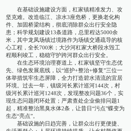
在基础设施建设方面，杠家镇精准发力、攻
坚克难。改造临江、凉水3座危桥，更换老化构
件、加固桥梁结构，彻底消除群众出行安全隐
患；科学规划建设13条道路，总里程达5000余
米，其中龙凤场镇过境路作为场镇交通疏导的核
心工程，全长700米；大沙河杠家大桥段水毁工
程顺利竣工，稳稳守护跨河群众出行安全。
在生态环境治理赛道上，杠家镇坚守生态优
先、绿色发展底线，以“巡护+整治+修复”三位一
体举措筑牢生态屏障，全力打造碧水清流的宜居
环境。过去一年，镇级河长累计巡河144次，村
级河长累计巡河1248次，发现整改问题36个，实
现生态问题闭环处置；严肃查处企业偷排问题1
起，精准整治黑臭水体2条，让昔日“污点”蝶变为
生态“亮点”。
基础设施的日趋完善，让群众出行更便捷、