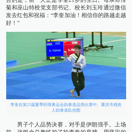
菊和巫山特校党支部书记、校长刘玉玲通过微信
发去红包和祝福：“李奎加油！相信你的路越走越
好！”
李奎在第25届夏季听障奥运会跆拳道品势比赛中。重庆市残疾
人跆拳道队供图
男子个人品势决赛，对手是伊朗强手。上场