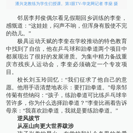
潘兴龙教练为学生们授课。第1眼TV-华龙网记者 李燊 摄
邻居李邦俊偶尔看见假期回乡训练的李奎，
感慨道：“这娃娃，闷声不响，但浑身有股使不完
的劲儿。”
极具运动天赋的李奎在学校推动的特色教育
中找到了自信，他在乒乓球和跆拳道两个项目中
都展现出了很好的发展潜质。为集中精力备战重
庆市残疾人运动会，李奎必须确定一个专攻项
目。
校长刘玉玲回忆：“我们征求了他自己的意
愿。他用手语清楚地表示：要打跆拳道。”母亲邹
传菊有些纳闷：“孩子，练跆拳道可比练乒乓球辛
苦许多，你为什么选择跆拳道？”李奎比画着告诉
母亲：“我喜欢跆拳道，我就是要练跆拳道。”
逆风拔节
从巫山向更大世界跋涉