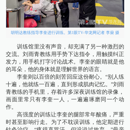
胡明达教练指导李奎进行训练。第1眼TV-华龙网记者 李燊 摄
训练馆里没有声音，却充满了另一种激烈的
交流。刘雨青教练用手势下达指令，用触摸纠正
发力，用手机打字讨论战术。李奎的眼睛就是他
的耳朵，他的身体就是理解世界的语言。
李奎则以百倍的刻苦回应这份耐心。“别人练
十遍，他就练一百遍，直到形成肌肉记忆。”刘雨
青教练的手机里，存着许多深夜训练馆的录像，
画面里常只有李奎一人，一遍遍琢磨同一个动
作。
高强度的训练让李奎的腿部常年酸痛，严重
时甚至影响行走。为了不耽误训练，他定期进行
针灸治疗。“疼得直冒汗，但没说过放弃。”母亲