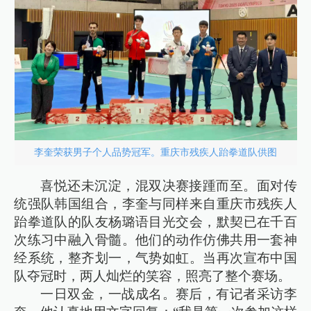
李奎荣获男子个人品势冠军。重庆市残疾人跆拳道队供图
喜悦还未沉淀，混双决赛接踵而至。面对传
统强队韩国组合，李奎与同样来自重庆市残疾人
跆拳道队的队友杨璐语目光交会，默契已在千百
次练习中融入骨髓。他们的动作仿佛共用一套神
经系统，整齐划一，气势如虹。当再次宣布中国
队夺冠时，两人灿烂的笑容，照亮了整个赛场。
一日双金，一战成名。赛后，有记者采访李