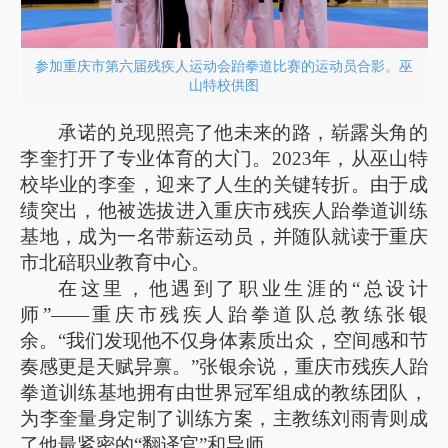
参加重庆市第六届残疾人运动会跆拳道比赛的运动员合影。巫
山特校供图
承诺的兑现照亮了他未来的路，崭露头角的
李奎打开了专业体育的大门。2023年，从巫山特
校毕业的李奎，迎来了人生的关键转折。由于成
绩突出，他被选拔进入重庆市残疾人跆拳道训练
基地，成为一名带薪运动员，并随队就读于重庆
市北碚职业教育中心。
在这里，他遇到了职业生涯的“总设计
师”——重庆市残疾人跆拳道队总教练张银
余。“我们发现他不仅身体素质出众，空间感和节
奏感更是天赋异禀。”张银余说，重庆市残疾人跆
拳道训练基地拥有由世界冠军组成的教练团队，
为李奎量身定制了训练方案，主教练刘雨青则成
了他最紧密的“翻译官”和导师。