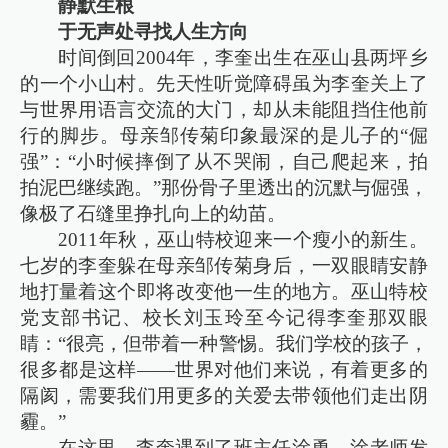
静默生根
于无声处寻找人生方向
时间倒回2004年，李奎出生在巫山县两坪乡
的一个小山村。先天性听觉障碍虽为李奎关上了
与世界用语言交流的大门，却从未能阻挡住他前
行的脚步。母亲邹传菊印象最深的是儿子的“倔
强”：“小时候摔倒了从不哭闹，自己爬起来，拍
拍泥巴继续跑。”那份骨子里透出的沉默与倔强，
像极了石缝里挣扎向上的幼苗。
2011年秋，巫山特校迎来一个瘦小的新生。
七岁的李奎躲在母亲邹传菊身后，一双眼睛安静
地打量着这个即将改变他一生的地方。巫山特校
党支部书记、校长刘玉玲至今记得李奎那双眼
睛：“很亮，但带着一种警惕。我们学校的孩子，
很多都是这样——世界对他们来说，有着更多的
隔阂，需要我们用更多的关爱去带领他们走出阴
霾。”
在这里，李奎遇到了班主任涂勇。涂老师发