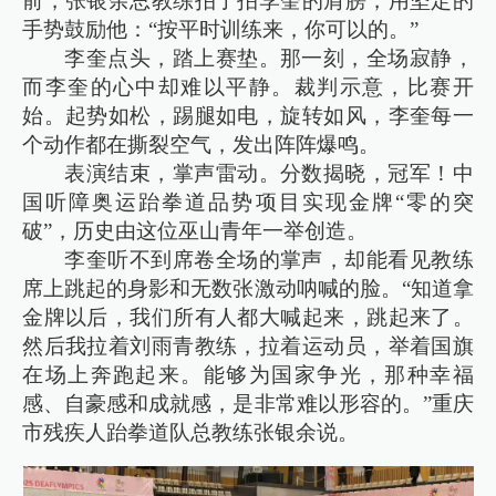
前，张银余总教练拍了拍李奎的肩膀，用坚定的
手势鼓励他：“按平时训练来，你可以的。”
李奎点头，踏上赛垫。那一刻，全场寂静，
而李奎的心中却难以平静。裁判示意，比赛开
始。起势如松，踢腿如电，旋转如风，李奎每一
个动作都在撕裂空气，发出阵阵爆鸣。
表演结束，掌声雷动。分数揭晓，冠军！中
国听障奥运跆拳道品势项目实现金牌“零的突
破”，历史由这位巫山青年一举创造。
李奎听不到席卷全场的掌声，却能看见教练
席上跳起的身影和无数张激动呐喊的脸。“知道拿
金牌以后，我们所有人都大喊起来，跳起来了。
然后我拉着刘雨青教练，拉着运动员，举着国旗
在场上奔跑起来。能够为国家争光，那种幸福
感、自豪感和成就感，是非常难以形容的。”重庆
市残疾人跆拳道队总教练张银余说。