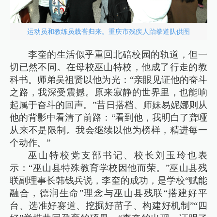
运动员和教练员载誉归来。重庆市残疾人跆拳道队供图
李奎的生活似乎重回北碚校园的轨道，但一
切已然不同。在母校巫山特校，他成了行走的教
科书。师弟吴祖贤以他为光：“亲眼见证他的奋斗
之路，我深受震撼。原来寂静的世界里，也能响
起属于奋斗的回声。”昔日搭档、师妹易妮娜则从
他的背影中看清了前路：“看到他，我明白了聋哑
从来不是限制。我会继续以他为榜样，精进每一
个动作。”
巫山特校党支部书记、校长刘玉玲也表
示：“巫山县特殊教育学校因他而荣。”巫山县残
联副理事长韩钱兵说，李奎的成功，是学校“赋能
融合，德润生命”理念与巫山县残联“搭建好平
台、选准好赛道、挖掘好苗子、构建好机制”“四