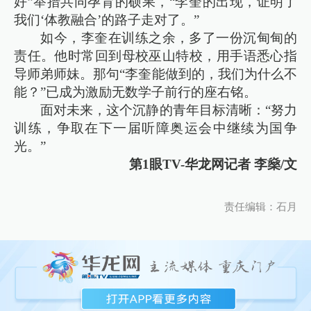
好”举措共同孕育的硕果，“李奎的出现，证明了
我们‘体教融合’的路子走对了。”
如今，李奎在训练之余，多了一份沉甸甸的
责任。他时常回到母校巫山特校，用手语悉心指
导师弟师妹。那句“李奎能做到的，我们为什么不
能？”已成为激励无数学子前行的座右铭。
面对未来，这个沉静的青年目标清晰：“努力
训练，争取在下一届听障奥运会中继续为国争
光。”
第1眼TV-华龙网记者 李燊/文
责任编辑：石月