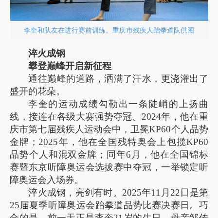
李奎和队友在进行赛前训练。重庆市残疾人跆拳道队供图
淬火成钢
攀登巅峰开启新征程
通往巅峰的道路，洒满了汗水，更浇灌出了
盛开的花朵。
李奎的运动成绩勾勒出一条陡峭的上扬曲
线，接连在各级大赛强势夺冠。2024年，他在重
庆市第七届残疾人运动会中，卫冕KP60个人品势
金牌；2025年，他在全国残特奥会上包揽KP60
品势个人和混双金牌；同年6月，他在全国锦标
赛暨东京听障奥运会选拔赛中夺冠，一举锁定听
障奥运会入场券。
淬火成钢，亮剑有时。2025年11月22日是第
25届夏季听障奥运会跆拳道品势比赛决赛日。巧
合的是，前一天正是李奎21岁的生日。母亲邹传