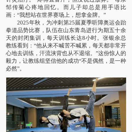
邹传菊心疼地回忆。而儿子却总是用手语比
画：“我想站在世界赛场上，想拿金牌。”
2025年秋，为冲刺第25届夏季听障奥运会跆
拳道品势比赛，队伍在山东青岛进行为期五十余
天的封闭集训，每天训练长达8小时。张银余总
教练看到：“他从来不喊苦不喊累，每天都非常开
心地去训练，汗流浃背也从不退缩。”这份惊人的
毅力，让教练组坚信他的成功“不是偶然，是一种
必然”。