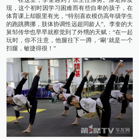
现，这个初时因学习困难而有些自卑的孩子，在
体育课上却眼里有光，“特别喜欢模仿高年级学生
的跑跳腾挪，肢体协调性远超同龄人”。李奎的大
舅邹传华也早早就察觉到了外甥的天赋：“在一起
玩时，你不注意，他腿往下一蹲，‘唰’就是一个
扫腿，敏捷得很！”