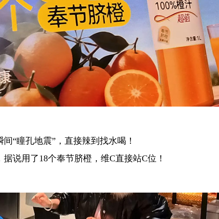
间“瞳孔地震”，直接辣到找水喝！
，据说用了18个奉节脐橙，维C直接站C位！