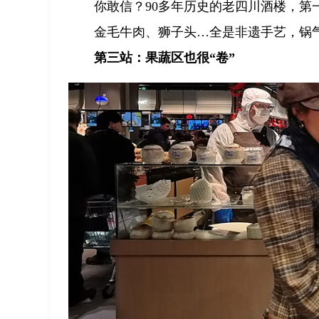
你敢信？90多年历史的老四川酒楼，第
金毛牛肉、狮子头…全是非遗手艺，锅
第三站：果蔬区也很“卷”