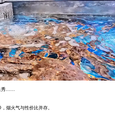
鱼秀……
！
炒，烟火气与性价比并存。