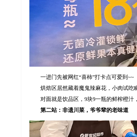
一进门先被网红“喜柿”打卡点可爱到~~
烘焙区居然藏着魔鬼辣麻花，小肉试吃瞬
对面就是饮品区，9块9一瓶的鲜榨橙汁
第二站：非遗川菜，爷爷辈的老味道