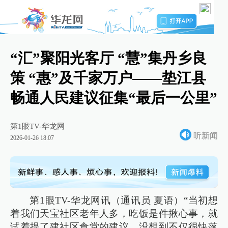
“汇”聚阳光客厅 “慧”集丹乡良
策 “惠”及千家万户——垫江县
畅通人民建议征集“最后一公里”
第1眼TV-华龙网
听新闻
2026-01-26 18:07
第1眼TV-华龙网讯（通讯员 夏语）“当初想
着我们天宝社区老年人多，吃饭是件揪心事，就
试着提了建社区食堂的建议。没想到不仅很快落