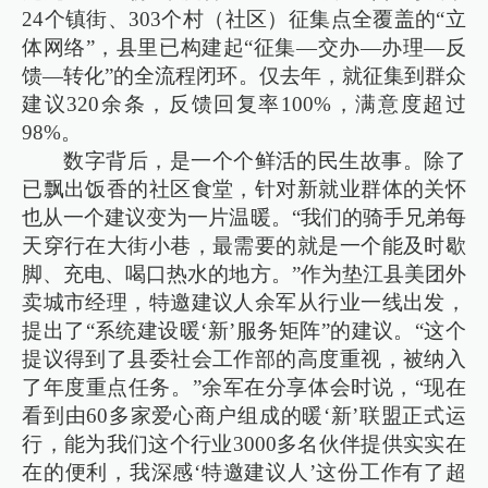
24个镇街、303个村（社区）征集点全覆盖的“立
体网络”，县里已构建起“征集—交办—办理—反
馈—转化”的全流程闭环。仅去年，就征集到群众
建议320余条，反馈回复率100%，满意度超过
98%。
数字背后，是一个个鲜活的民生故事。除了
已飘出饭香的社区食堂，针对新就业群体的关怀
也从一个建议变为一片温暖。“我们的骑手兄弟每
天穿行在大街小巷，最需要的就是一个能及时歇
脚、充电、喝口热水的地方。”作为垫江县美团外
卖城市经理，特邀建议人余军从行业一线出发，
提出了“系统建设暖‘新’服务矩阵”的建议。“这个
提议得到了县委社会工作部的高度重视，被纳入
了年度重点任务。”余军在分享体会时说，“现在
看到由60多家爱心商户组成的暖‘新’联盟正式运
行，能为我们这个行业3000多名伙伴提供实实在
在的便利，我深感‘特邀建议人’这份工作有了超