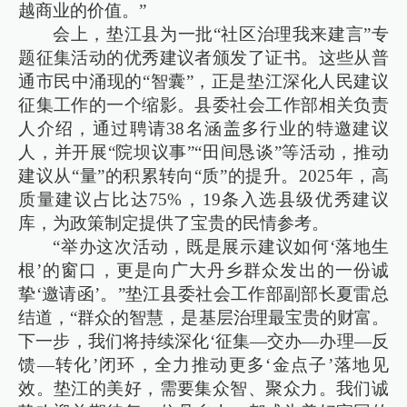
越商业的价值。”
会上，垫江县为一批“社区治理我来建言”专
题征集活动的优秀建议者颁发了证书。这些从普
通市民中涌现的“智囊”，正是垫江深化人民建议
征集工作的一个缩影。县委社会工作部相关负责
人介绍，通过聘请38名涵盖多行业的特邀建议
人，并开展“院坝议事”“田间恳谈”等活动，推动
建议从“量”的积累转向“质”的提升。2025年，高
质量建议占比达75%，19条入选县级优秀建议
库，为政策制定提供了宝贵的民情参考。
“举办这次活动，既是展示建议如何‘落地生
根’的窗口，更是向广大丹乡群众发出的一份诚
挚‘邀请函’。”垫江县委社会工作部副部长夏雷总
结道，“群众的智慧，是基层治理最宝贵的财富。
下一步，我们将持续深化‘征集—交办—办理—反
馈—转化’闭环，全力推动更多‘金点子’落地见
效。垫江的美好，需要集众智、聚众力。我们诚