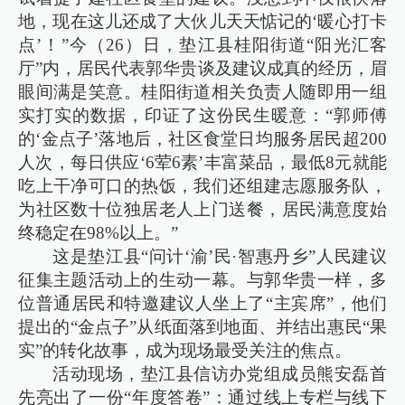
地，现在这儿还成了大伙儿天天惦记的‘暖心打卡
点’！”今（26）日，垫江县桂阳街道“阳光汇客
厅”内，居民代表郭华贵谈及建议成真的经历，眉
眼间满是笑意。桂阳街道相关负责人随即用一组
实打实的数据，印证了这份民生暖意：“郭师傅
的‘金点子’落地后，社区食堂日均服务居民超200
人次，每日供应‘6荤6素’丰富菜品，最低8元就能
吃上干净可口的热饭，我们还组建志愿服务队，
为社区数十位独居老人上门送餐，居民满意度始
终稳定在98%以上。”
这是垫江县“问计‘渝’民·智惠丹乡”人民建议
征集主题活动上的生动一幕。与郭华贵一样，多
位普通居民和特邀建议人坐上了“主宾席”，他们
提出的“金点子”从纸面落到地面、并结出惠民“果
实”的转化故事，成为现场最受关注的焦点。
活动现场，垫江县信访办党组成员熊安磊首
先亮出了一份“年度答卷”：通过线上专栏与线下