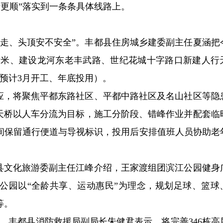
行更顺”落实到一条条具体线路上。
好走、头顶安不安全”。丰都县住房城乡建委副主任夏涵把
平方米、建设龙河东老丰武路、世纪花城十字路口新建人行
，预计3月开工、年底投用）。
回应，将聚焦平都东路社区、平都中路社区及名山社区等隐
行天桥以人车分流为目标，施工分阶段、错峰作业并配套临
间保留通行便道与导视标识，投用后安排值班人员协助老
都县文化旅游委副主任江峰介绍，王家渡组团滨江公园健身
公园以“全龄共享、运动惠民”为理念，规划足球、篮球
等。
忧。丰都县消防救援局副局长朱健君表示，将完善346栋高