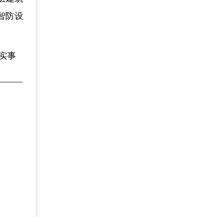
智防设
生实事