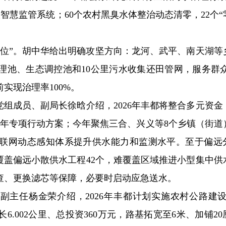
入智慧监管系统；60个农村黑臭水体整治动态清零，22个“
位”。胡中华给出明确攻坚方向：龙河、武平、南天湖等乡
池、生态调控池和10公里污水收集还田管网，服务群众1
前实现治理率100%。
党组成员、副局长徐晗介绍，2026年丰都将整合多元资金
三年专项行动方案；今年聚焦三合、兴义等8个乡镇（街道
物联网动态感知体系提升供水能力和监测水平。至于偏远
覆盖偏远小散供水工程42个，难覆盖区域推进小型集中供
查、更换滤芯等保障，必要时启动应急送水。
副主任杨金荣介绍，2026年丰都计划实施农村公路建设1
.002公里、总投资360万元，路基拓宽至6米、加铺20