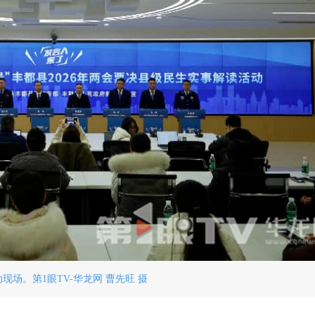
现场。第1眼TV-华龙网 曹先旺 摄