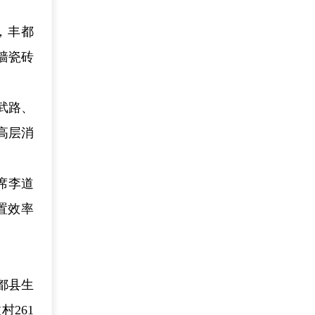
，丰都
墙瓷砖
武路、
高层消
席李道
置效率
都县生
261