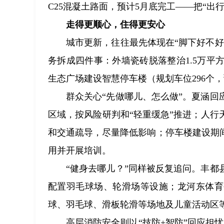
C25混凝土路面，预计5月底完工——把“出
走得更顺心，住得更安心
城市更新，往往最先体现在“脚下好不
务拆成四件事：外墙瓷砖脱落整治1.5万
生态广场建设智慧停车楼（规划车位296个
群众关心“先做哪儿、怎么做”。夏涵
区域，按风险研判和“轻重缓急”推进；人
和交通疏导，尽量降低影响；停车楼建设期
用并开展培训。
“健身去哪儿？”同样被反复追问。丰
配置羽毛球场、轮滑场等设施；龙河东体育
球、羽毛球、滑板轮滑等场地及儿童活动区
高层消防安全则以“技防+智防”回应担