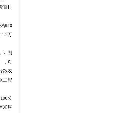
零直排
镇10
.2万
，计划
），对
分散农
水工程
00公
厘米厚