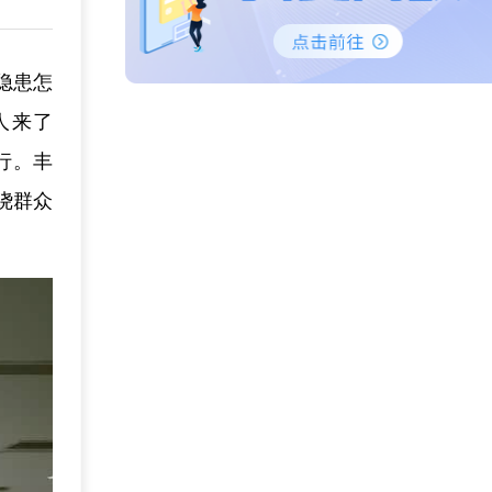
隐患怎
人来了
行。丰
绕群众