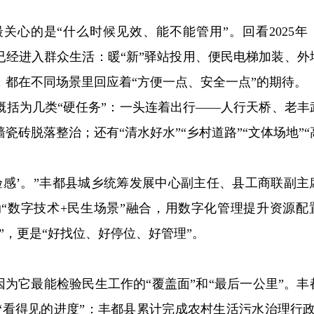
关心的是“什么时候见效、能不能管用”。回看2025年
已经进入群众生活：暖“新”驿站投用、便民电梯加装、外
都在不同场景里回应着“方便一点、安全一点”的期待。
被概括为几类“硬任务”：一头连着出行——人行天桥、老丰
砖脱落整治；还有“清水好水”“乡村道路”“文体场地”“
体验感’。”丰都县城乡统筹发展中心副主任、县工商联副主
“数字技术+民生场景”融合，用数字化管理提升资源配
”，更是“好找位、好停位、好管理”。
因为它最能检验民生工作的“覆盖面”和“最后一公里”。丰
看得见的进度”：丰都县累计完成农村生活污水治理行政村