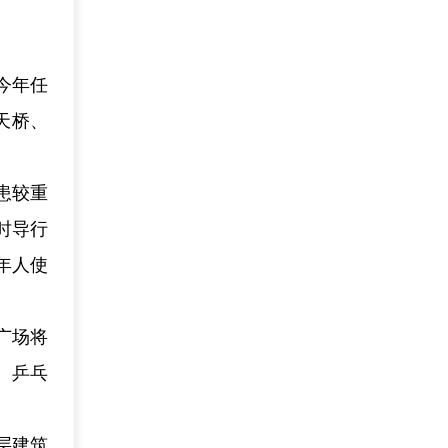
今年任
天桥、
患较重
时导行
年人使
广场将
、乒乓
层建筑