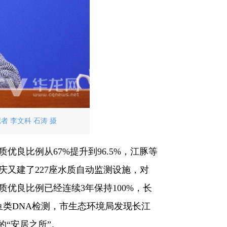
 李文科 石涛 摄
良比例从67%提升到96.5%，江豚等
庆又建了227座水质自动监测设施，对
优良比例已经连续3年保持100%，长
类DNA检测，市生态环境局发现长江
的“安居之所”。