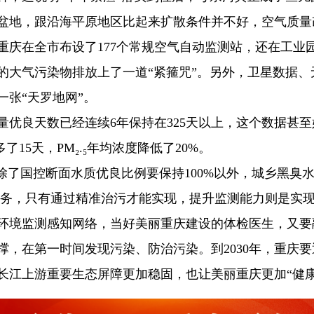
盆地，跟沿海平原地区比起来扩散条件并不好，空气质量
重庆在全市布设了177个常规空气自动监测站，还在工业
的大气污染物排放上了一道“紧箍咒”。另外，卫星数据
张“天罗地网”。
量优良天数已经连续6年保持在325天以上，这个数据甚
了15天，PM₂.₅年均浓度降低了20%。
除了国控断面水质优良比例要保持100%以外，城乡黑臭水
些任务，只有通过精准治污才能实现，提升监测能力则是实
环境监测感知网络，当好美丽重庆建设的体检医生，又要
撑，在第一时间发现污染、防治污染。到2030年，重庆
长江上游重要生态屏障更加稳固，也让美丽重庆更加“健康