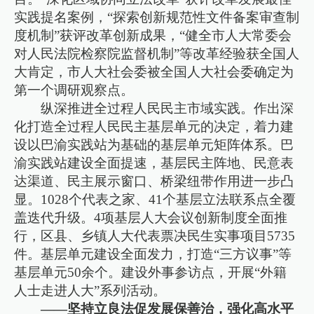
实践提名案例，“探索创新规范性文件备案审查制
度机制”获评改革创新成果，“健全市人大常委会
对人民法院检察院监督机制”等改革经验获全国人
大肯定，市人大社会委被全国人大社会委确定为
第一个调研观察点。
纵深推进全过程人民民主市域实践。作出深
化打造全过程人民民主基层单元的决定，着力建
设以巴渝实践站为基础的基层单元矩阵体系。巴
渝实践站建设全面提速，基层民主阵地、民意表
达渠道、民主展示窗口、桥梁纽带作用进一步凸
显。1028个代表之家、41个基层立法联系点全覆
盖迭代升级。4项基层人大会议创新制度全面推
行，区县、乡镇人大代表票决民生实事项目5735
件。基层单元建设全面发力，打造“三方议事”等
基层单元50余个。建设外事参访点，开展“外籍
人士走进人大”系列活动。
——坚持立良法促发展保善治，强化高水平