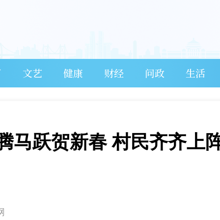
育
文艺
健康
财经
问政
生活
腾马跃贺新春 村民齐齐上
网