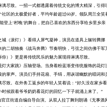
淋漓尽致。一招一式都透露着传统文化的博大精深，引得
个社区的太极爱好者，平均年龄超过60岁。领队周兰全笑
能登上‘村晚’的舞台，把自己喜欢的东西分享给乡里乡亲
之城（滚灯）》看得人屏气凝神，演员在道具上辗转腾挪
来的二胡独奏《战马奔腾》节奏明快，弓弦之间仿佛千军
诉你）》更是将传统民乐的魅力展现得淋漓尽致。
花灯大家跳》压轴登场。当身着粉蓝渐变传统服饰的花灯
般的掌声。演员们手持花扇、手绢，用诙谐幽默的唱词和
漓尽致。在外务工返乡的年轻人笑着说：“好久没在家乡
小时候跟着爷爷奶奶看花灯的回忆一下子就涌上来了。”
由官庄街道自编自导自演。从双人拉丁舞到朗诵《无事酒