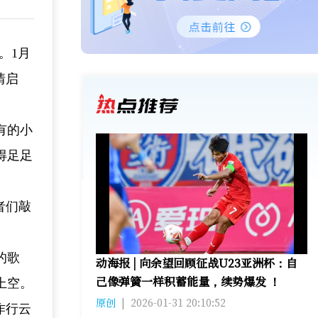
。1月
情启
有的小
得足足
者们敲
的歌
动海报 | 向余望回顾征战U23亚洲杯：自
己像弹簧一样积蓄能量，续势爆发 ！
上空。
原创
|
2026-01-31 20:10:52
作行云