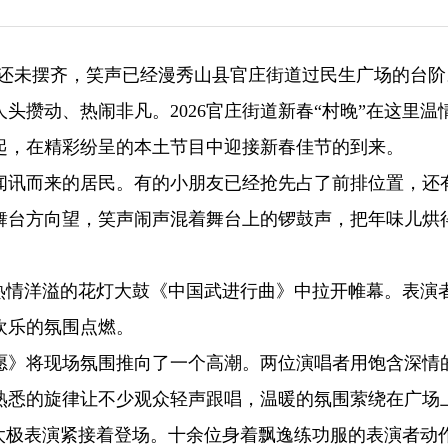
板凳还未摆齐，笑声已经漫秀山县官庄街道过民生广场的台阶
头攒动、热闹非凡。2026官庄街道新春“村晚”在这里温
起，在精彩纷呈的本土节目中迎接新春佳节的到来。
闻讯而来的居民。有的小朋友已经抢先占了前排位置，还
舞台方向望，笑声闹声混着舞台上的锣鼓声，把年味儿烘
在热情洋溢的花灯大鼓《中国武进行曲》中拉开帷幕。表演
欢乐的氛围点燃。
愿》将现场氛围推向了一个高潮。两位演唱者用饱含深情
熟悉的旋律让不少观众轻声跟唱，温暖的氛围萦绕在广场
土太极表演紧接着登场。十余位身着飘逸练功服的表演者动