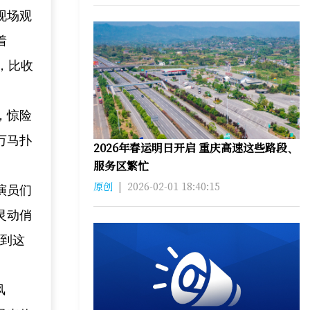
现场观
着
，比收
，惊险
万马扑
2026年春运明日开启 重庆高速这些路段、
服务区繁忙
原创
|
2026-02-01 18:40:15
演员们
灵动俏
看到这
风