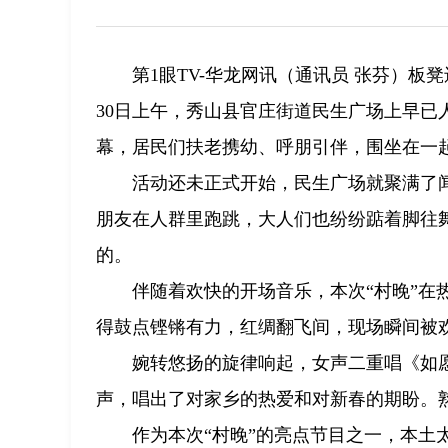
第1眼TV-华龙网讯（通讯员 张芬）
30日上午，秀山县官庄街道民生广场上早已人
幕，居民们扶老携幼、呼朋引伴，围坐在一
活动还未正式开始，民生广场就聚满了
朋友在人群里跑跳，大人们也纷纷踮着脚往
的。
伴随着欢快的开场音乐，本次“村晚”
得鼓点铿锵有力，红绸翻飞间，现场瞬间被
婉转悠扬的旋律响起，女声二重唱《如
声，唱出了对家乡的热爱和对新春的期盼。
作为本次“村晚”的亮点节目之一，本