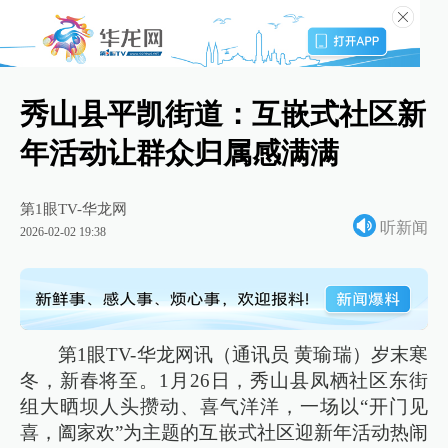
秀山县平凯街道：互嵌式社区新
年活动让群众归属感满满
第1眼TV-华龙网
听新闻
2026-02-02 19:38
第1眼TV-华龙网讯（通讯员 黄瑜瑞）岁末寒
冬，新春将至。1月26日，秀山县凤栖社区东街
组大晒坝人头攒动、喜气洋洋，一场以“开门见
喜，阖家欢”为主题的互嵌式社区迎新年活动热闹