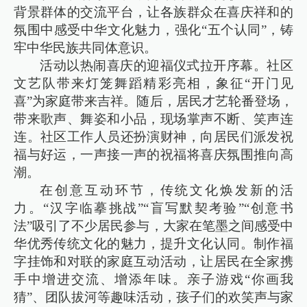
背景群体的交流平台，让各族群众在喜庆祥和的
氛围中感受中华文化魅力，强化“五个认同”，铸
牢中华民族共同体意识。
活动以热闹喜庆的迎福仪式拉开序幕。社区
文艺队带来灯笼舞蹈精彩亮相，象征“开门见
喜”为家庭带来吉祥。随后，居民才艺轮番登场，
带来歌声、舞姿和小品，现场掌声不断、笑声连
连。社区工作人员还扮演财神，向居民们派发祝
福与好运，一声接一声的祝福将喜庆氛围推向高
潮。
在创意互动环节，传统文化焕发新的活
力。“汉字临摹挑战”“盲写默契考验”“创意书
法”吸引了不少居民参与，大家在笔墨之间感受中
华优秀传统文化的魅力，提升文化认同。制作福
字挂饰和对联的家庭互动活动，让居民在全家携
手中增进交流、增添年味。亲子游戏“你画我
猜”、团队拔河等趣味活动，孩子们的欢笑声与家