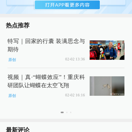
热点推荐
特写｜回家的行囊 装满思念与
期待
02-02 13:36
原创
让
视频｜真·“蝴蝶效应”！重庆科
研团队让蝴蝶在太空飞翔
02-02 16:16
原创
最新评论