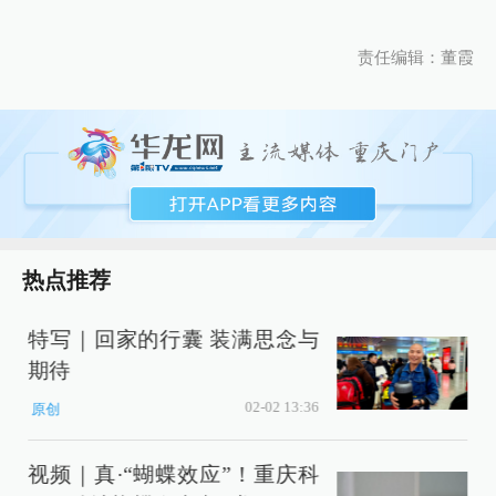
责任编辑：董霞
热点推荐
特写｜回家的行囊 装满思念与
补
期待
02-02 13:36
原创
视频｜真·“蝴蝶效应”！重庆科