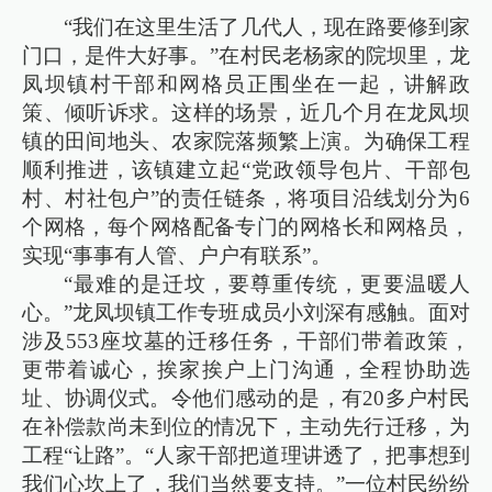
“我们在这里生活了几代人，现在路要修到家
门口，是件大好事。”在村民老杨家的院坝里，龙
凤坝镇村干部和网格员正围坐在一起，讲解政
策、倾听诉求。这样的场景，近几个月在龙凤坝
镇的田间地头、农家院落频繁上演。为确保工程
顺利推进，该镇建立起“党政领导包片、干部包
村、村社包户”的责任链条，将项目沿线划分为6
个网格，每个网格配备专门的网格长和网格员，
实现“事事有人管、户户有联系”。
“最难的是迁坟，要尊重传统，更要温暖人
心。”龙凤坝镇工作专班成员小刘深有感触。面对
涉及553座坟墓的迁移任务，干部们带着政策，
更带着诚心，挨家挨户上门沟通，全程协助选
址、协调仪式。令他们感动的是，有20多户村民
在补偿款尚未到位的情况下，主动先行迁移，为
工程“让路”。“人家干部把道理讲透了，把事想到
我们心坎上了，我们当然要支持。”一位村民纷纷