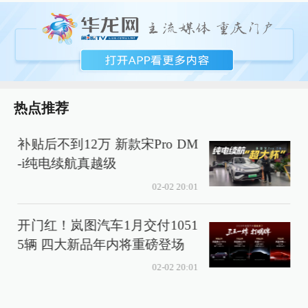
热点推荐
补贴后不到12万 新款宋Pro DM
关
-i纯电续航真越级
02-02 20:01
开门红！岚图汽车1月交付1051
5辆 四大新品年内将重磅登场
02-02 20:01