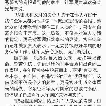
秀警官的喜报送到他的家中，让军属共享这份荣
光与喜悦。
“感谢党和政府的关心！孩子在部队好好干，
我们全家人都为他骄傲！”接过红彤彤的喜报，池
必磊的父亲激动地握住工作人员的手，喜悦与自
豪之情溢于言表。这一场景，不仅是对军人功绩
的肯定，更是对军属默默奉献的褒奖。官庄街道
街道相关负责人表示，一定要持续做好军属的服
务保障工作，让军人安心服役、无后顾之忧。
据了解，池必磊自入伍以来，始终牢记使
命、刻苦训练，凭借过硬的军事素质和出色的工
作表现，在年度考核中脱颖而出，获评“有灵魂、
有本事、有血性、有品德”的“四有”优秀警官。这
份荣誉不仅是个人的勋章，更是官庄街道全体军
民的骄傲。它象征着军人对国家的忠诚与奉献，
也体现了街道对军人军属的关怀与支持。
“把喜报送到家，既是对军人功绩的肯定，也