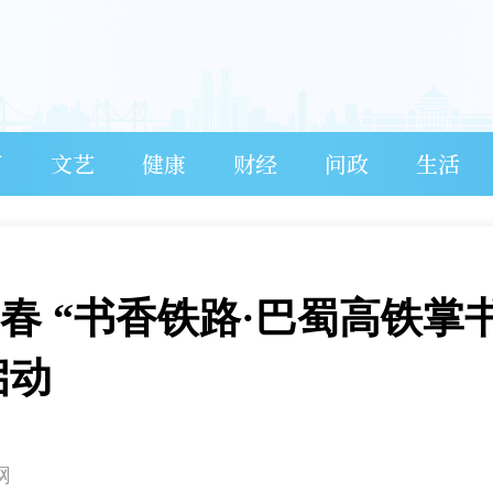
育
文艺
健康
财经
问政
生活
春 “书香铁路·巴蜀高铁掌
启动
网