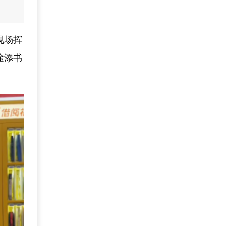
现场挥
途添书