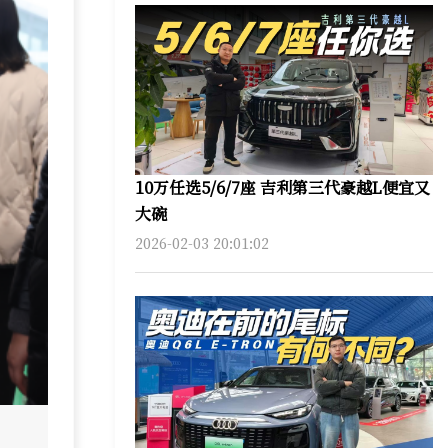
10万任选5/6/7座 吉利第三代豪越L便宜又
大碗
2026-02-03 20:01:02