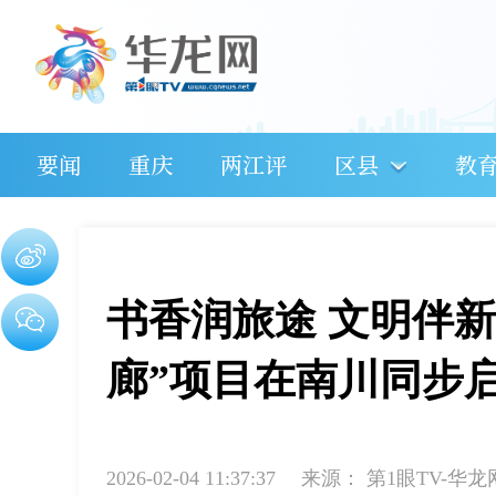
要闻
重庆
两江评
区县
教
书香润旅途 文明伴新
廊”项目在南川同步
2026-02-04 11:37:37
来源：
第1眼TV-华龙