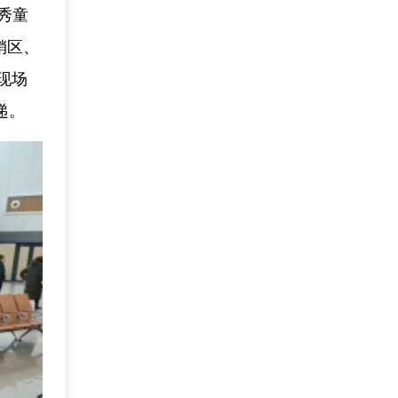
秀童
销区、
现场
递。