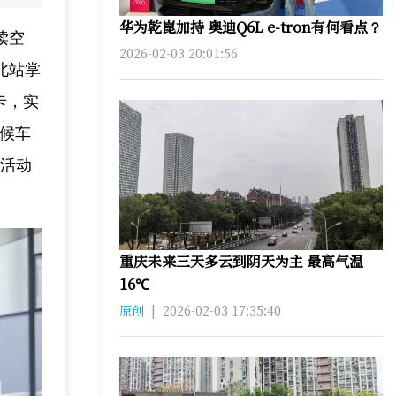
华为乾崑加持 奥迪Q6L e-tron有何看点？
读空
2026-02-03 20:01:56
北站掌
卡，实
化候车
的活动
重庆未来三天多云到阴天为主 最高气温
16℃
原创
|
2026-02-03 17:35:40