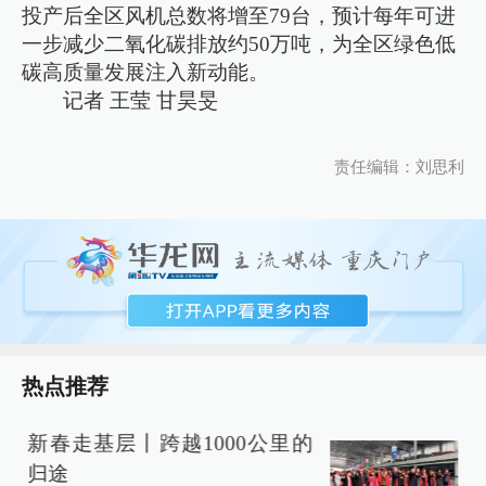
投产后全区风机总数将增至79台，预计每年可进
一步减少二氧化碳排放约50万吨，为全区绿色低
碳高质量发展注入新动能。
记者 王莹 甘昊旻
责任编辑：刘思利
热点推荐
新春走基层丨跨越1000公里的
华
归途