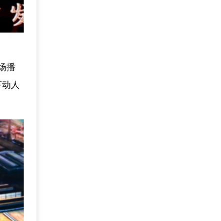
场播
下动人