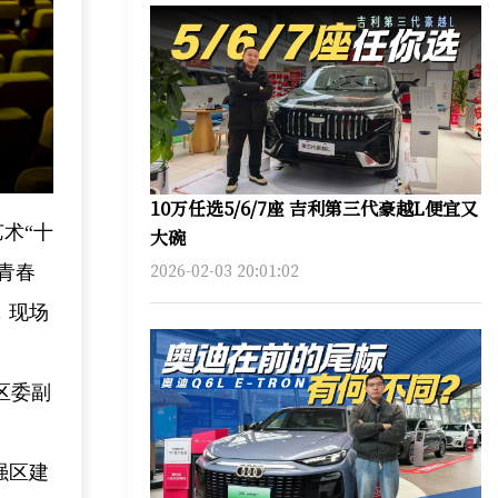
10万任选5/6/7座 吉利第三代豪越L便宜又
艺术“十
大碗
2026-02-03 20:01:02
青春
，现场
区委副
强区建