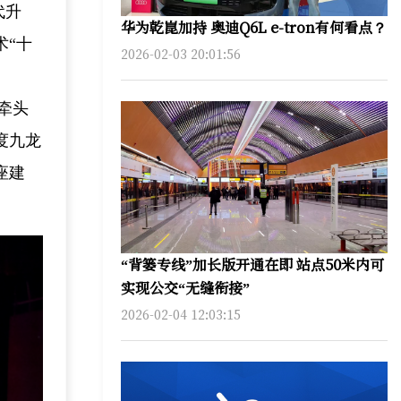
代升
华为乾崑加持 奥迪Q6L e-tron有何看点？
术“十
2026-02-03 20:01:56
牵头
度九龙
座建
“背篓专线”加长版开通在即 站点50米内可
实现公交“无缝衔接”
2026-02-04 12:03:15