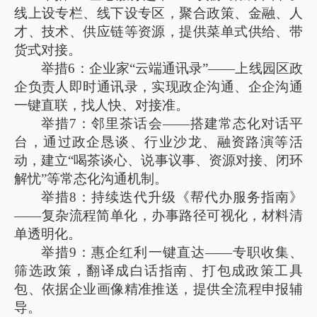
线上设专栏、线下设专区，聚合政策、金融、人
才、技术、供应链等资源，提供菜单式供给、带
货式对接。
举措6：企业家“云端通讯录”——上线园区政
企负责人即时通讯录，实现政企沟通、企企沟通
一键直联，找人快、对接准。
举措7：邻里茶话会——搭建常态化对话平
台，通过政企恳谈、行业沙龙、融资路演等活
动，建立“喝茶谈心、说事议事、资源对接、闭环
解忧”等常态化沟通机制。
举措8：持续迭代升级《帮代办服务指南》
——复杂流程简单化，办事路径可视化，材料清
单透明化。
举措9：惠企红利一键直达——专职收集、
筛选政策，翻译成白话指南、打包成政策工具
包、依据企业画像精准推送，提供全流程申报辅
导。