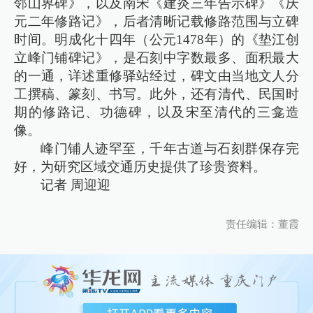
邻山界碑》，以及南宋《建炎三年告示碑》《庆
元二年修路记》，后者清晰记载修路范围与立碑
时间。明成化十四年（公元1478年）的《垫江创
立峰门铺碑记》，是石刻中字数最多、面积最大
的一通，详述重修驿站经过，碑文由当地文人分
工撰稿、篆刻、书写。此外，还有清代、民国时
期的修路记、功德碑，以及宋至清代的三龛造
像。
峰门铺人迹罕至，千年古道与石刻群保存完
好，为研究区域交通历史提供了珍贵资料。
记者 周迎迎
责任编辑：董霞