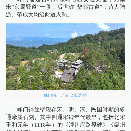
宋“京蜀驿道”一段，后世称“垫邻古道”，诗人陆
游、范成大均沿此道入蜀。
峰门铺。记者 龚长浩 摄
峰门铺崖壁现存宋、明、清、民国时期的多
通摩崖石刻。其中四通宋碑年代最早，包括北宋
重和元年（1118年）的《潼川府路界碑》《渠州