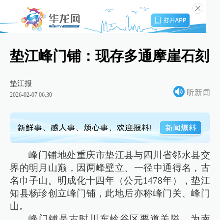
垫江峰门铺：现存多通摩崖石刻
垫江报
听新闻
2026-02-07 06:30
峰门铺地处重庆市垫江县与四川省邻水县交
界的明月山巅，因两峰壁立、一径中通得名，古
名巾子山。明成化十四年（公元1478年），垫江
知县杨珍创立峰门铺，此地后亦称峰门关、峰门
山。
峰门铺是古时川东岭谷区要道关隘，为南