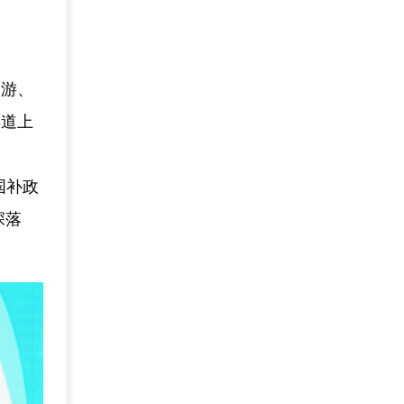
旅游、
渠道上
国补政
深落