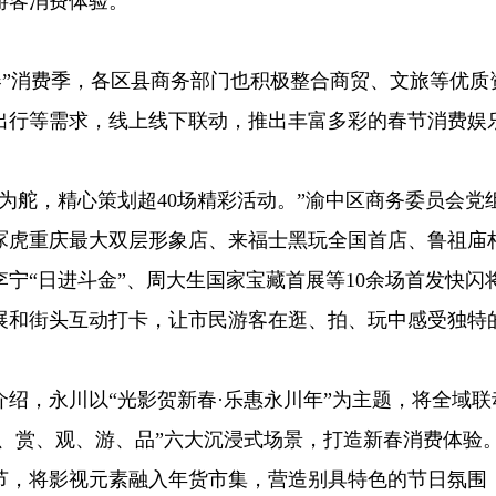
游客消费体验。
购新春”消费季，各区县商务部门也积极整合商贸、文旅等优质
出行等需求，线上线下联动，推出丰富多彩的春节消费娱
为舵，精心策划超40场精彩活动。”渝中区商务委员会党
冢虎重庆最大双层形象店、来福士黑玩全国首店、鲁祖庙
李宁“日进斗金”、周大生国家宝藏首展等10余场首发快闪
展和街头互动打卡，让市民游客在逛、拍、玩中感受独特
绍，永川以“光影贺新春·乐惠永川年”为主题，将全域联
购、赏、观、游、品”六大沉浸式场景，打造新春消费体验
节，将影视元素融入年货市集，营造别具特色的节日氛围