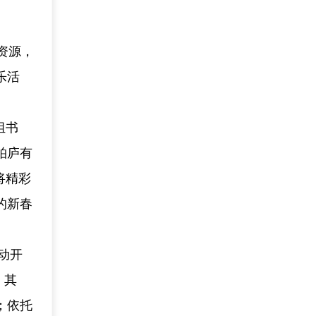
资源，
乐活
组书
柏庐有
将精彩
的新春
动开
。其
；依托