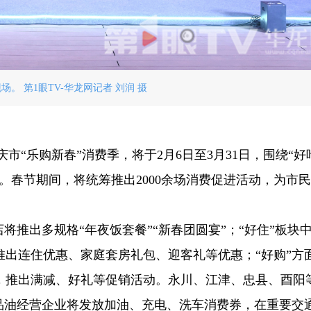
场。 第1眼TV-华龙网记者 刘润 摄
重庆市“乐购新春”消费季，将于2月6日至3月31日，围绕“
。春节期间，将统筹推出2000余场消费促进活动，为市
店将推出多规格“年夜饭套餐”“新春团圆宴”；“好住”板块
出连住优惠、家庭套房礼包、迎客礼等优惠；“好购”方
，推出满减、好礼等促销活动。永川、江津、忠县、酉阳
品油经营企业将发放加油、充电、洗车消费券，在重要交