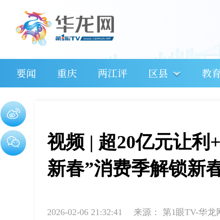
要闻
重庆
两江评
区县
教
视频 | 超20亿元让利+
新春”消费季解锁新
2026-02-06 21:32:41
来源：
第1眼TV-华龙