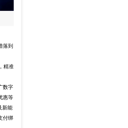
措落到
’，精准
广数字
优惠等
及新能
支付绑