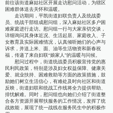
前往该街道麻姑社区开展走访慰问活动，为辖区
困难群体送去关怀和温暖。
走访期间，平凯街道妇联负责人及统战委
员、统战干部组成慰问组，深入麻姑社区多户困
难家庭进行走访。慰问组一行与大家亲切交谈，
详细询问其身体近况、生活起居、家庭收入、子
女教育及实际困难情况，认真倾听她们的心声与
诉求，并送上米、面、油等生活物资和新春祝
福，传递了来自妇联“娘家人”的温暖与问候。
慰问过程中，街道统战委员积极宣传党的惠
民利民政策，特别是涉及妇女权益保障、健康关
爱、就业扶持、困难救助等方面的政策措施，鼓
励她们树立生活信心，有难处及时向社区和街道
反映，街道妇联和统战工作线将全力提供帮助、
排忧解难。同时，慰问组也向她们介绍了街道整
合各方资源开展帮扶服务的工作情况，发挥了统
战效能，展现了统一战线在服务民生中的积极作