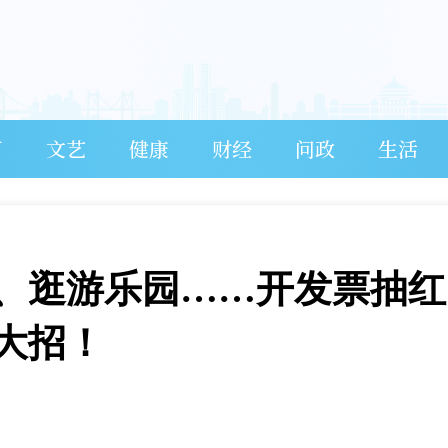
育
文艺
健康
财经
问政
生活
、逛游乐园……开发票抽红
大招！