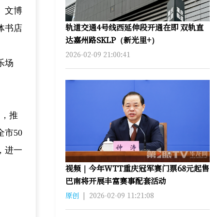
。文博
轨道交通4号线西延伸段开通在即 双轨直
体书店
达嘉州路SKLP（新光里+）
2026-02-09 21:00:41
乐场
场，推
市50
，进一
视频｜今年WTT重庆冠军赛门票68元起售
巴南将开展丰富赛事配套活动
原创
|
2026-02-09 11:21:08