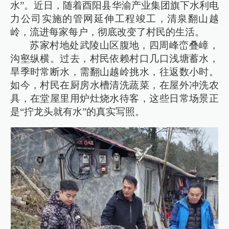
水”。近日，随着酉阳县华渝产业集团旗下水利电
力公司实施的管网延伸工程竣工，清泉翻山越
岭，流进每家每户，彻底改变了村民的生活。
苏家村地处武陵山区腹地，四周峰峦叠嶂，
沟壑纵横。过去，村民依赖村口几口浅塘蓄水，
旱季时常断水，需翻山越岭挑水，往返数小时。
如今，村民在厨房水槽清洗蔬菜，在屋外冲洗农
具，在堂屋里用炉灶烧水待客，这些日常场景正
是“拧龙头就有水”的真实写照。