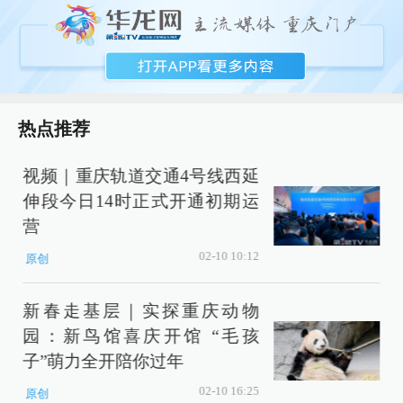
热点推荐
视频｜重庆轨道交通4号线西延
伸段今日14时正式开通初期运
营
02-10 10:12
原创
新春走基层｜实探重庆动物
园：新鸟馆喜庆开馆 “毛孩
子”萌力全开陪你过年
02-10 16:25
原创