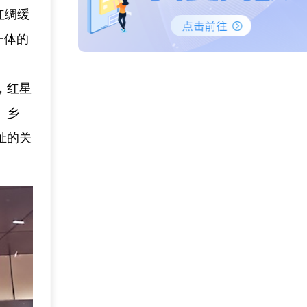
红绸缓
一体的
，红星
、乡
祉的关