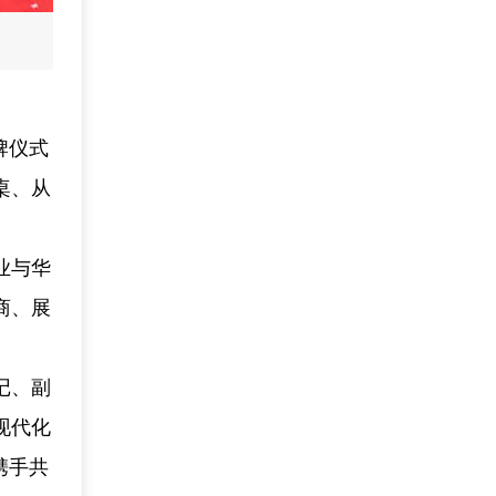
牌仪式
桌、从
业与华
商、展
记、副
现代化
携手共