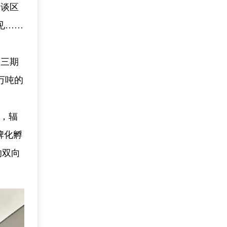
洽谈区
见……
分三期
万吨的
个，辐
牌化孵
的双向