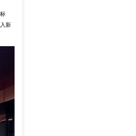
批标
迈入新