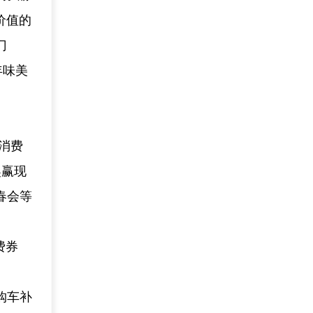
价值的
门
年味美
色消费
奖赢现
春会等
费券
。
购车补