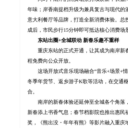
年味；岸香南提档升级为兼具复古与现代的酒
意大利餐厅等品牌，打造全新消费体验。总投
成后，市民步行15分钟即可抵达核心消费场
东站出圈+全城联动 新春乐趣不重样
重庆东站的正式开通，让其成为南岸新春
程免费向公众开放。
这场开放式音乐现场融合“音乐+场景+
冬季年货节、返乡游子K歌等活动，在交通枢
合。
南岸的新春体验还延伸至全城各个角落
新春添上书香气息；春节档影院也推出惠民
奖，《熊出没・年年有熊》等影片融入重庆