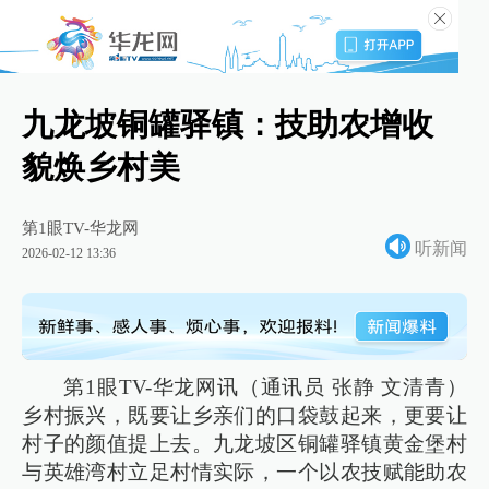
九龙坡铜罐驿镇：技助农增收
貌焕乡村美
第1眼TV-华龙网
听新闻
2026-02-12 13:36
第1眼TV-华龙网讯（通讯员 张静 文清青）
乡村振兴，既要让乡亲们的口袋鼓起来，更要让
村子的颜值提上去。九龙坡区铜罐驿镇黄金堡村
与英雄湾村立足村情实际，一个以农技赋能助农