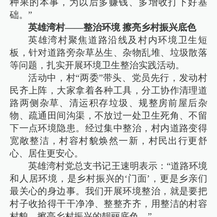
种果的本事，为以后多赚钱、多增收打下好基
础。”
英雄湾村——整治环境 擦亮乡村振兴底色
英雄湾村聚焦道路沿线及村内环境卫生短
板，针对道路旁杂草丛生、杂物乱堆、垃圾散落
等问题，扎实开展环境卫生整治实践活动。
活动中，村“两委”带头、党员先行，发动村
民齐上阵，大家拿着各种工具，分工协作清理道
路两侧杂草、清运积存垃圾、规整房前屋后杂
物、疏通田间沟渠，不放过一处卫生死角、不留
下一点环境隐患。经过集中整治，村内道路变得
宽敞整洁，村容村貌焕然一新，村民出行更舒
心、居住更安心。
英雄湾村党总支书记王速明表示：“道路环境
和人居环境，是乡村振兴的‘门面’，更是乡亲们
最关心的身边事。我们开展环境整治，就是要把
村子收拾得干干净净、整整齐齐，用整洁的村容
村貌，擦亮乡村振兴的靓丽底色。”