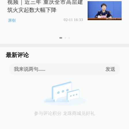
视频｜近三年 重庆全市高层建
筑火灾起数大幅下降
达
02-11 16:33
原创
最新评论
我来说两句......
发送
参与评论积分 龙珠商城兑好礼