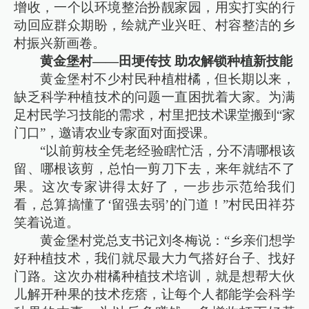
增收，一个以环境整治扮靓家园，用实打实的行
动回应群众期盼，绘就产业兴旺、村容整洁的乡
村振兴新画卷。
黄金堡村——田埂传技 助农解锁种植新技能
黄金堡村不少村民种植柑橘，但长期以来，
缺乏科学种植技术的问题一直困扰着大家。为满
足村民学习技能的需求，村里把技术课堂搬到“家
门口”，邀请农业专家面对面授课。
“以前剪枝全凭老经验瞎忙活，分不清哪根该
留、哪根该剪，总怕一剪刀下去，来年就结不了
果。这次专家讲得太好了，一步步示范给我们
看，总算搞懂了‘留强去弱’的门道！”村民田祥芬
笑着说道。
黄金堡村党总支书记刘冬梅说：“乡亲们想学
好种植技术，我们就尽最大力气搭好台子、找好
门路。这次办柑橘种植技术培训，就是想帮大伙
儿解开种果的技术疙瘩，让每个人都能学会科学